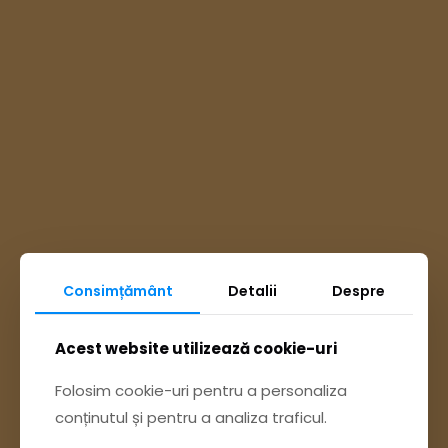
Consimțământ
Detalii
Despre
Ai întrebări? Accesează
Acest website utilizează cookie-uri
Pagina Contact
Folosim cookie-uri pentru a personaliza
conținutul și pentru a analiza traficul.
sau trimite o sesizare pe Buzău City