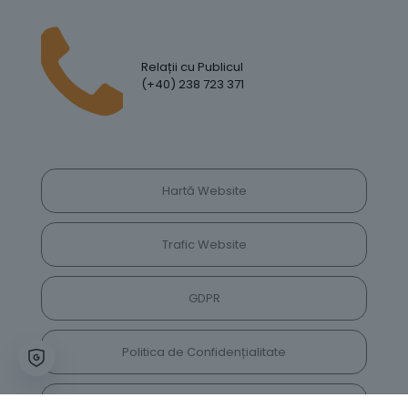
Relații cu Publicul
(+40) 238 723 371
Hartă Website
Trafic Website
GDPR
Politica de Confidențialitate
Vrei să lași feedback despre site? Părerea ta ne