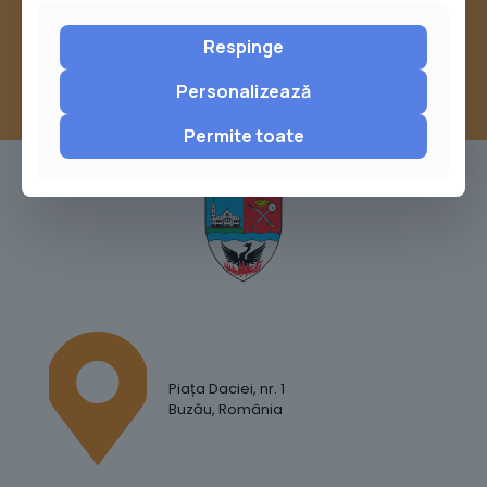
Report
Respinge
Personalizează
Permite toate
Piața Daciei, nr. 1
Buzău, România