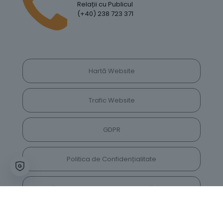
Relații cu Publicul
(+40) 238 723 371
Hartă Website
Trafic Website
GDPR
Politica de Confidențialitate
Vrei să lași feedback despre site? Părerea ta ne
va ajuta să îl îmbunătățim constant!
Accesează vechiul website