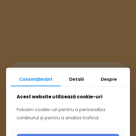
Ai întrebări? Accesează
Consimțământ
Detalii
Despre
Pagina Contact
Acest website utilizează cookie-uri
Folosim cookie-uri pentru a personaliza
sau trimite o sesizare pe Buzău City
conținutul și pentru a analiza traficul.
Report