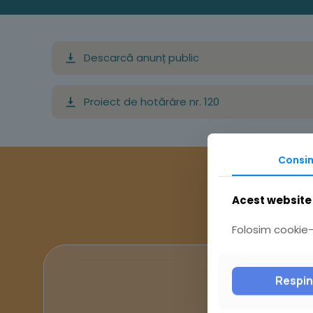
Descarcă anunț public
Proiect de hotărâre nr. 120
Consi
Acest website 
Folosim cookie-u
Respi