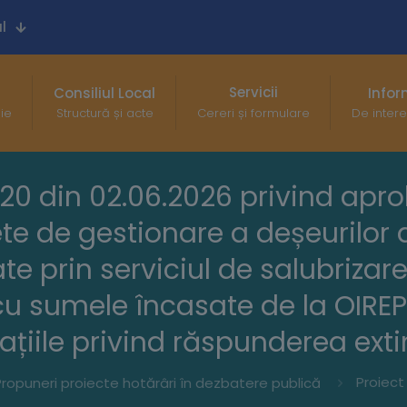
l
Servicii
Consiliul Local
Infor
gie
Structură și acte
Cereri și formulare
De intere
120 din 02.06.2026 privind apr
ete de gestionare a deșeurilor
e prin serviciul de salubrizare
i cu sumele încasate de la OIREP
țiile privind răspunderea exti
ropuneri proiecte hotărâri în dezbatere publică