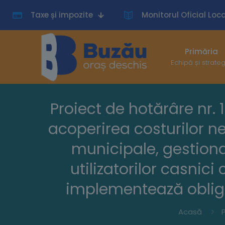
Taxe și impozite
Monitorul Oficial Loca
Primăria
Echipă și strate
Proiect de hotărâre nr. 
acoperirea costurilor n
municipale, gestionat
utilizatorilor casnic
implementează obliga
Acasă
P