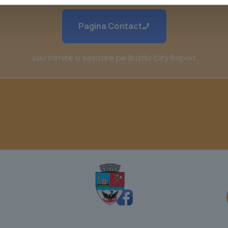
Pagina Contact
sau trimite o sesizare pe Buzău City Report