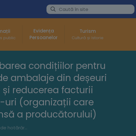
Evidența
mații
Turism
Persoanelor
s public
Cultură și Istorie
obarea condițiilor pentru
 de ambalaje din deșeuri
 și reducerea facturii
-uri (organizații care
nsă a producătorului)
Proiect de hotărâre nr. 120 din 02.06.2026 privind aprobarea condițiilor pentru acoperirea costurilor nete de gestionare a deșeurilor de ambalaje din deșeuri municipale, gestionate prin serviciul de salubrizare și reducerea facturii utilizatorilor casnici cu sumele încasate de la OIREP-uri (organizații care implementează obligațiile privind răspunderea extinsă a producătorului)