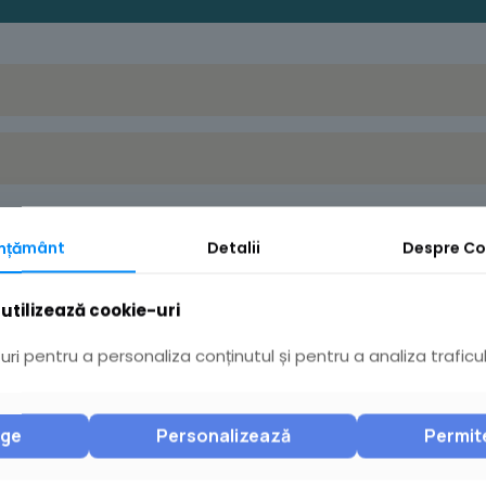
mțământ
Detalii
Despre
Co
utilizează cookie-uri
ri pentru a personaliza conținutul și pentru a analiza traficul
nge
Personalizează
Permit
Ai întrebări? Acceseaz