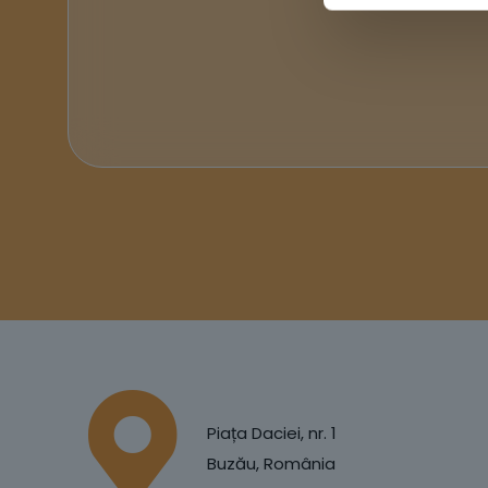
Piața Daciei, nr. 1
Buzău, România