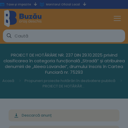
Taxe și impozite
Monitorul Oficial Local
PROIECT DE HOTĂRÂRE NR. 237 DIN 29.10.2025 privind
clasificarea în categoria funcțională „Stradă” și atribuirea
denumirii de „Aleea Lavandei”, drumului înscris în Cartea
Funciară nr. 75293
Acasă
Propuneri proiecte hotărâri în dezbatere publică
PROIECT DE HOTĂRÂRE NR. 237 DIN 29.10.2025 privind clasificarea în categoria funcțională „Stradă” și atribuirea denumirii de „Aleea Lavandei”, drumului înscris în Cartea Funciară nr. 75293
Descarcă anunț