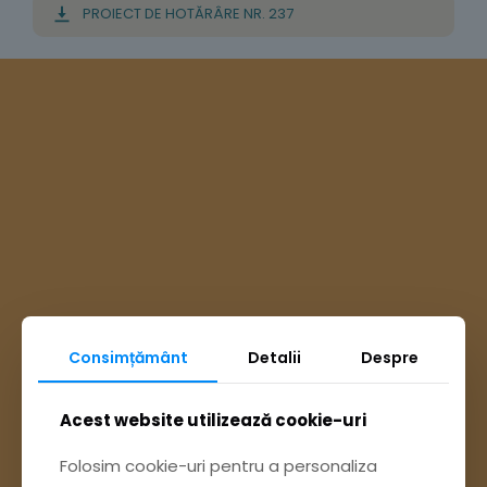
PROIECT DE HOTĂRÂRE NR. 237
Consimțământ
Detalii
Despre
Ai întrebări? Accesează
Acest website utilizează cookie-uri
Folosim cookie-uri pentru a personaliza