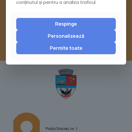
Pagina Contact
conținutul și pentru a analiza traficul.
sau trimite o sesizare pe Buzău City
Report
Respinge
Personalizează
Permite toate
Piața Daciei, nr. 1