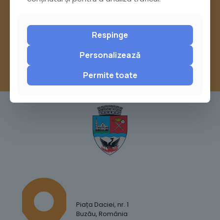
sau trimite o sesizare pe Buzău City
Report
Respinge
Personalizează
Permite toate
Piața Daciei, nr. 1
Buzău, România