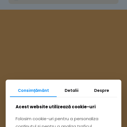
Consimțământ
Detalii
Despre
Ai întrebări? Accesează
Acest website utilizează cookie-uri
Folosim cookie-uri pentru a personaliza
Pagina Contact
conținutul și pentru a analiza traficul.