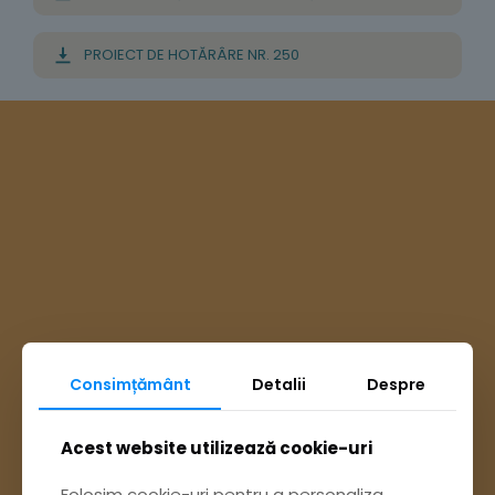
PROIECT DE HOTĂRÂRE NR. 250
Consimțământ
Detalii
Despre
Acest website utilizează cookie-uri
Ai întrebări? Accesează
Folosim cookie-uri pentru a personaliza