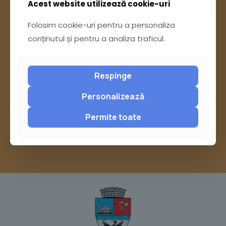
Acest website utilizează cookie-uri
Folosim cookie-uri pentru a personaliza
Ai întrebări? Accesează
conținutul și pentru a analiza traficul.
Pagina Contact
Respinge
Personalizează
sau trimite o sesizare pe Buzău City
Report
Permite toate