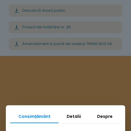
Descarcă anunț public
Proiect de hotărâre nr. 26
Amendament și punct de vedere TRANS BUS SA
Consimțământ
Detalii
Despre