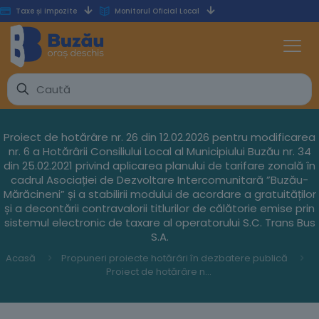
Taxe și impozite
Monitorul Oficial Local
Proiect de hotărâre nr. 26 din 12.02.2026 pentru modificarea
nr. 6 a Hotărârii Consiliului Local al Municipiului Buzău nr. 34
din 25.02.2021 privind aplicarea planului de tarifare zonală în
cadrul Asociației de Dezvoltare Intercomunitară ”Buzău-
Mărăcineni” și a stabilirii modului de acordare a gratuităților
și a decontării contravalorii titlurilor de călătorie emise prin
sistemul electronic de taxare al operatorului S.C. Trans Bus
S.A.
Acasă
Propuneri proiecte hotărâri în dezbatere publică
Proiect de hotărâre nr. 26 din 12.02.2026 pentru modificarea nr. 6 a Hotărârii Consiliului Local al Municipiului Buzău nr. 34 din 25.02.2021 privind aplicarea planului de tarifare zonală în cadrul Asociației de Dezvoltare Intercomunitară ”Buzău-Mărăcineni” și a stabilirii modului de acordare a gratuităților și a decontării contravalorii titlurilor de călătorie emise prin sistemul electronic de taxare al operatorului S.C. Trans Bus S.A.