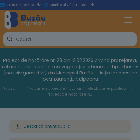
Taxe și impozite
Monitorul Oficial Local
Proiect de hotărâre nr. 28 din 12.02.2026 privind protejarea,
refacerea și gestionarea vegetației urbane de tip arbustiv
(inclusiv garduri vii) din Municipiul Buzău. – inițiator consilier
local Laurențiu Stîlpeanu
Acasă
Propuneri proiecte hotărâri în dezbatere publică
Proiect de hotărâre nr. 28 din 12.02.2026 privind protejarea, refacerea și gestionarea vegetației urbane de tip arbustiv (inclusiv garduri vii) din Municipiul Buzău. – inițiator consilier local Laurențiu Stîlpeanu
Descarcă anunț public