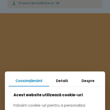
Proiect de hotărâre nr. 28
Consimțământ
Detalii
Despre
Ai întrebări? Accesează
Acest website utilizează cookie-uri
Folosim cookie-uri pentru a personaliza