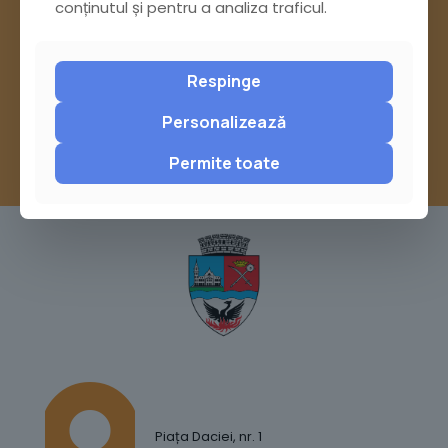
Pagina Contact
conținutul și pentru a analiza traficul.
sau trimite o sesizare pe Buzău City
Report
Respinge
Personalizează
Permite toate
Piața Daciei, nr. 1