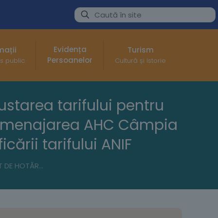
Evidența
mații
Turism
Persoanelor
s public
Cultură și Istorie
starea tarifului pentru
 în amenajarea AHC Câmpia
cării tarifului ANIF
PROIECT DE HOTĂRÂRE nr. 62 din 06.04.2026 privind ajustarea tarifului pentru livrarea apei pentru piscicultură și stații de sortare în amenajarea AHC Câmpia Buzăului – Canal Iazul Morilor, ca urmare a modificării tarifului ANIF