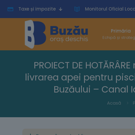
Taxe și impozite
Monitorul Oficial Loca
Primăria
Echipă și strate
PROIECT DE HOTĂRÂRE nr
livrarea apei pentru pis
Buzăului – Canal Ia
Acasă
P