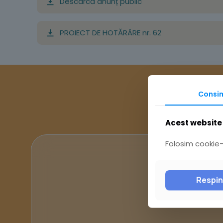
Descarcă anunț public
PROIECT DE HOTĂRÂRE nr. 62
Consi
Acest website 
Folosim cookie-u
Respi