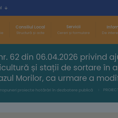
l
Servicii
Consiliul Local
Infor
gie
Structură și acte
Cereri și formulare
De intere
. 62 din 06.04.2026 privind aju
cicultură și stații de sortare
zul Morilor, ca urmare a modifi
ropuneri proiecte hotărâri în dezbatere publică