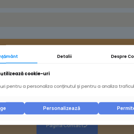
mțământ
Detalii
Despre
Co
utilizează cookie-uri
ri pentru a personaliza conținutul și pentru a analiza traficul
Ai întrebări? Acceseaz
nge
Personalizează
Permit
Pagina Contact