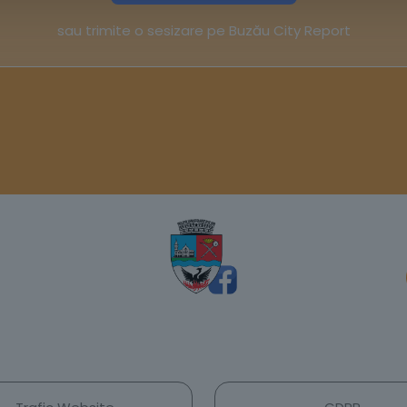
sau trimite o sesizare pe Buzău City Report