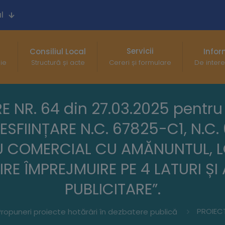
l
Servicii
Consiliul Local
Infor
gie
Structură și acte
Cereri și formulare
De intere
 NR. 64 din 27.03.2025 pentr
ESFIINȚARE N.C. 67825-C1, N.C
U COMERCIAL CU AMĂNUNTUL, L
RE ÎMPREJMUIRE PE 4 LATURI ȘI
PUBLICITARE”.
ropuneri proiecte hotărâri în dezbatere publică