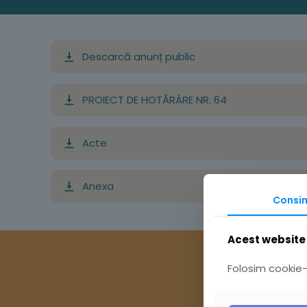
Descarcă anunț public
PROIECT DE HOTĂRÂRE NR. 64
Acte
Anexa
Consi
Acest website 
Folosim cookie-u