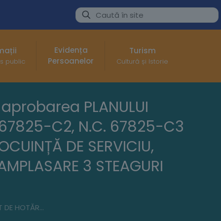
Evidența
mații
Turism
Persoanelor
s public
Cultură și Istorie
u aprobarea PLANULUI
. 67825-C2, N.C. 67825-C3
OCUINȚĂ DE SERVICIU,
 AMPLASARE 3 STEAGURI
PROIECT DE HOTĂRÂRE NR. 64 din 27.03.2025 pentru aprobarea PLANULUI URBANISTIC DE DETALIU „DESFIINȚARE N.C. 67825-C1, N.C. 67825-C2, N.C. 67825-C3 ȘI CONSTRUIRE SPAȚIU COMERCIAL CU AMĂNUNTUL, LOCUINȚĂ DE SERVICIU, DEMOLARE ȘI CONSTRUIRE ÎMPREJMUIRE PE 4 LATURI ȘI AMPLASARE 3 STEAGURI PUBLICITARE”.