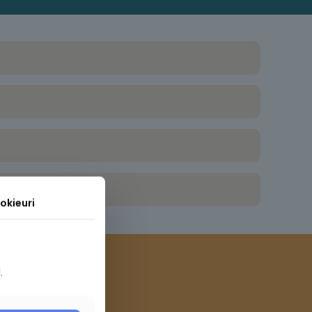
okieuri
.