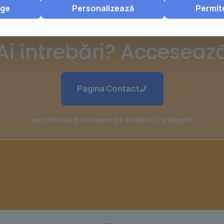
nge
Personalizează
Permit
Ai întrebări? Acceseaz
Pagina Contact
sau trimite o sesizare pe Buzău City Report