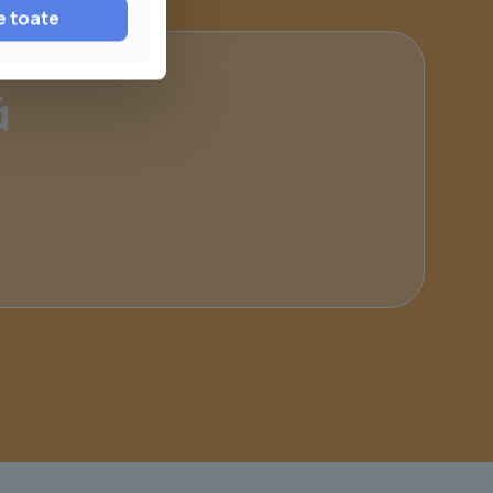
e toate
ă