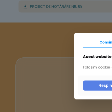
PROIECT DE HOTĂRÂRE NR. 68
Consi
Acest website 
Folosim cookie-u
Respi