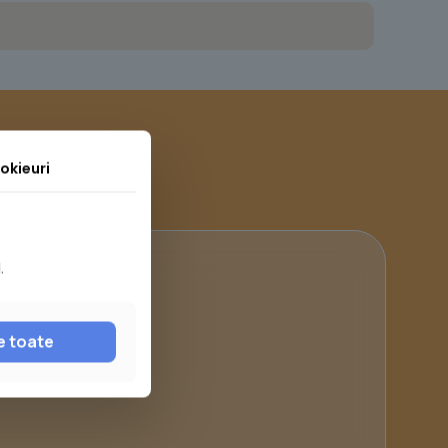
okieuri
.
ă
e toate