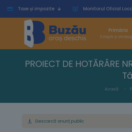
Taxe și impozite
Monitorul Oficial Loca
Primăria
Echipă și strate
PROIECT DE HOTĂRÂRE NR.
Tâ
Acasă
P
Descarcă anunț public