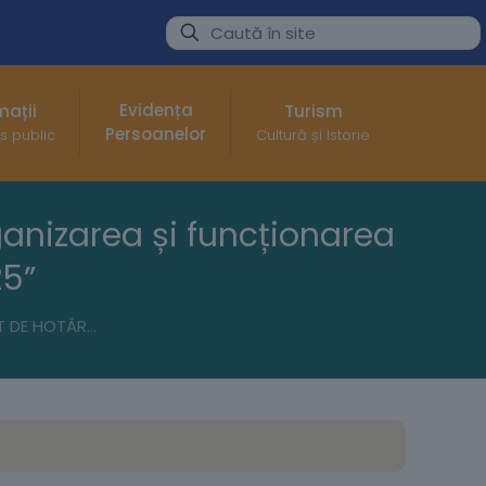
Evidența
mații
Turism
Persoanelor
s public
Cultură și Istorie
anizarea și funcționarea
25”
PROIECT DE HOTĂRÂRE NR. 68 din 04.04.2025 privind organizarea și funcționarea Târgului de vară „DRĂGAICA-2025”