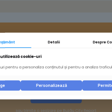
mțământ
Detalii
Despre
Co
utilizează cookie-uri
ri pentru a personaliza conținutul și pentru a analiza traficul
Ai întrebări? Acceseaz
nge
Personalizează
Permit
Pagina Contact
sau trimite o sesizare pe Buzău City Report