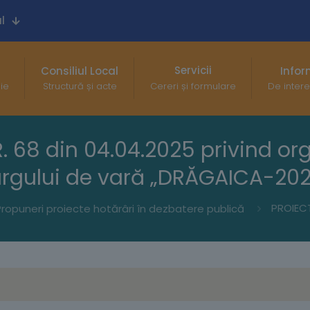
l
Servicii
Consiliul Local
Infor
gie
Structură și acte
Cereri și formulare
De intere
 68 din 04.04.2025 privind org
rgului de vară „DRĂGAICA-20
ropuneri proiecte hotărâri în dezbatere publică