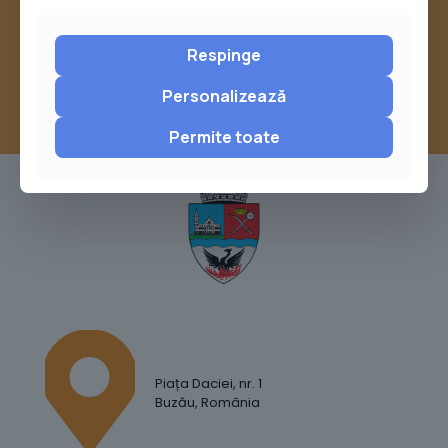
sau trimite o sesizare pe Buzău City
Report
Respinge
Personalizează
Permite toate
Piața Daciei, nr. 1
Buzău, România