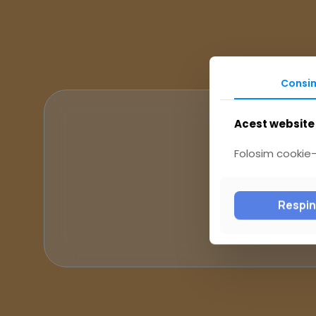
Consi
Acest website 
Folosim cookie-u
Respi