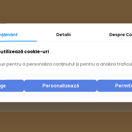
mțământ
Detalii
Despre
Co
utilizează cookie-uri
Ai întrebări? Acceseaz
ri pentru a personaliza conținutul și pentru a analiza traficul
Pagina Contact
nge
Personalizează
Permit
sau trimite o sesizare pe Buzău City Report