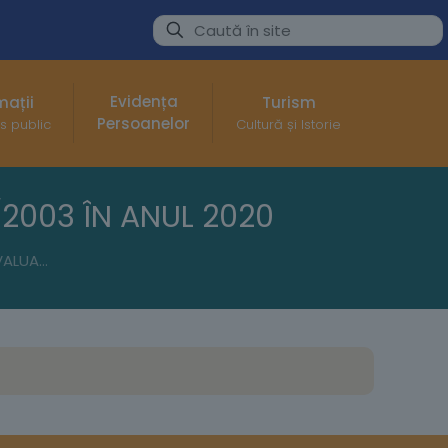
Evidența
mații
Turism
Persoanelor
s public
Cultură și Istorie
/2003 ÎN ANUL 2020
RAPORT DE EVALUARE A IMPLEMENTĂRII LEGII NR.52/2003 ÎN ANUL 2020