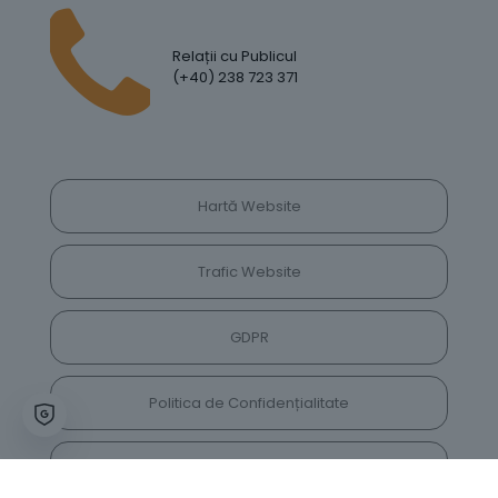
Relații cu Publicul
(+40) 238 723 371
Hartă Website
Trafic Website
GDPR
Politica de Confidențialitate
Vrei să lași feedback despre site? Părerea ta ne
va ajuta să îl îmbunătățim constant!