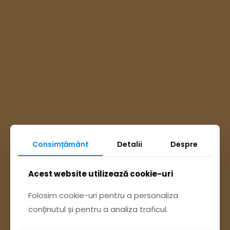
Consimțământ
Detalii
Despre
Ai întrebări? Accesează
Acest website utilizează cookie-uri
Pagina Contact
Folosim cookie-uri pentru a personaliza
conținutul și pentru a analiza traficul.
sau trimite o sesizare pe Buzău City
Report