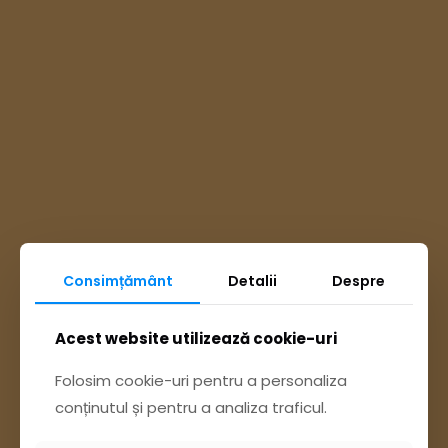
Consimțământ
Detalii
Despre
Ai întrebări? Accesează
Acest website utilizează cookie-uri
Pagina Contact
Folosim cookie-uri pentru a personaliza
conținutul și pentru a analiza traficul.
sau trimite o sesizare pe Buzău City
Report