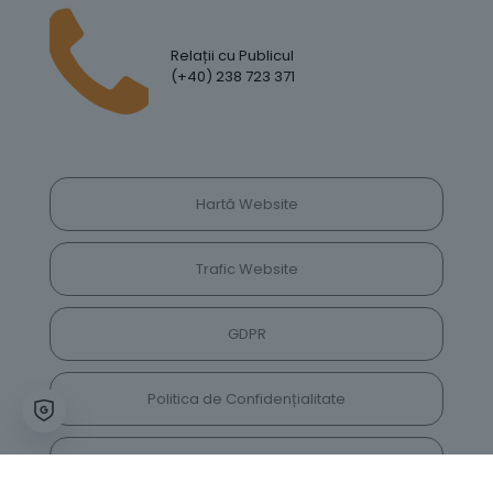
Relații cu Publicul
(+40) 238 723 371
Hartă Website
Trafic Website
GDPR
Politica de Confidențialitate
Vrei să lași feedback despre site? Părerea ta ne
va ajuta să îl îmbunătățim constant!