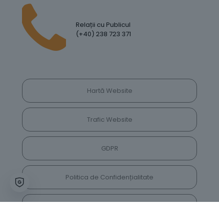
Relații cu Publicul
(+40) 238 723 371
Hartă Website
Trafic Website
GDPR
Politica de Confidențialitate
Vrei să lași feedback despre site? Părerea ta ne
va ajuta să îl îmbunătățim constant!