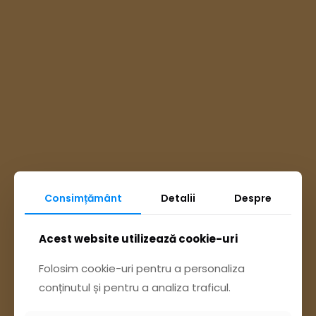
Consimțământ
Detalii
Despre
Ai întrebări? Accesează
Acest website utilizează cookie-uri
Pagina Contact
Folosim cookie-uri pentru a personaliza
conținutul și pentru a analiza traficul.
sau trimite o sesizare pe Buzău City
Report