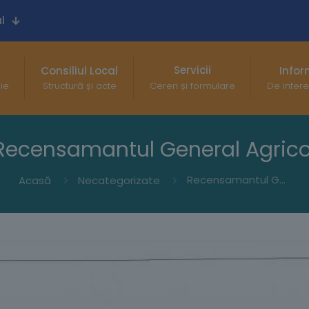
l
Servicii
Consiliul Local
Infor
gie
Structură și acte
Cereri și formulare
De intere
Recensamantul General Agrico
Recensamantul General Agricol
Acasă
Necategorizate