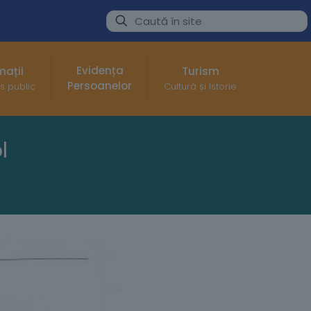
Evidența
mații
Turism
Persoanelor
s public
Cultură și Istorie
l