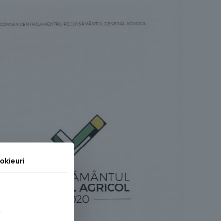
okieuri
.