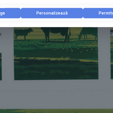
nge
Personalizează
Permit