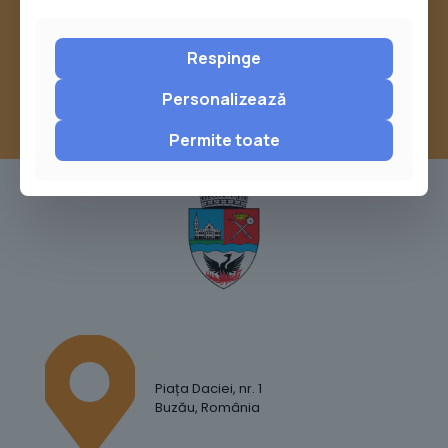
sau trimite o sesizare pe Buzău City
Report
Respinge
Personalizează
Permite toate
Piața Daciei, nr. 1
Buzău, România