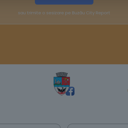
sau trimite o sesizare pe Buzău City Report