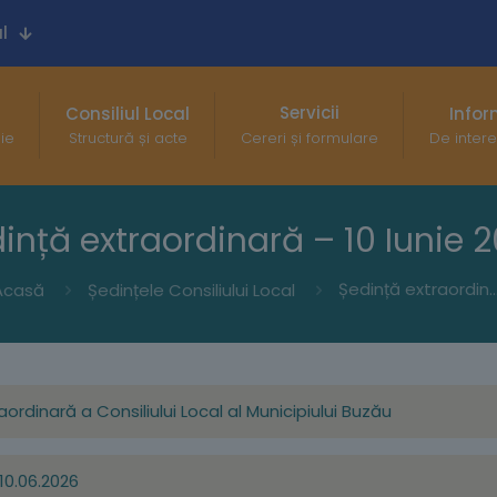
l
Servicii
Consiliul Local
Infor
gie
Structură și acte
Cereri și formulare
De intere
ință extraordinară – 10 Iunie 
Ședință extraordinară – 10 I
Acasă
Ședințele Consiliului Local
ordinară a Consiliului Local al Municipiului Buzău
10.06.2026