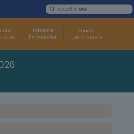
Evidența
mații
Turism
Persoanelor
s public
Cultură și Istorie
2026
unie 2026