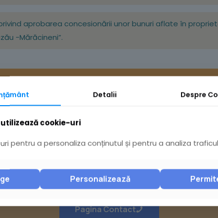
6 privind aprobarea concesionării unor bunuri aflate în propri
zău -Mărăcineni”.
mțământ
Detalii
Despre
Co
utilizează cookie-uri
ri pentru a personaliza conținutul și pentru a analiza traficul
Ai întrebări? Acceseaz
nge
Personalizează
Permit
Pagina Contact