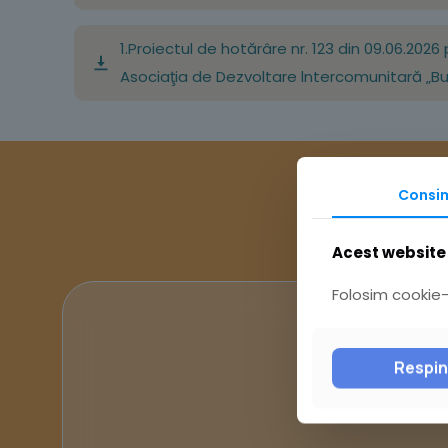
1.Proiectul de hotărâre nr. 123 din 09.06.202
Asociaţia de Dezvoltare lntercomunitară „Bu
Consi
Acest website 
Folosim cookie-u
Respi