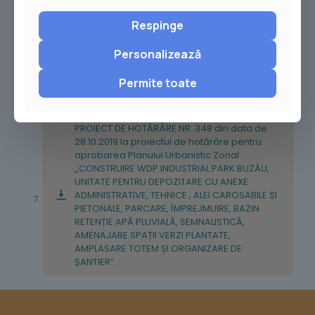
având ca asociați URBIS-SERV S.R.L. Buzău și
TRANS BUS S.A. Buzău.
Respinge
Personalizează
PROIECT DE HOTĂRÂRE NR. 346 din data de
25.10.2019 pentru aprobarea PLANULUI
URBANISTIC ZONAL REGENERAREA SPAȚIULUI
Permite toate
URBAN ADIACENT PARCULUI TINERETULUI.
PROIECT DE HOTĂRÂRE NR. 348 din data de
28.10.2019 la proiectul de hotărâre pentru
aprobarea Planului Urbanistic Zonal
,,CONSTRUIRE WDP INDUSTRIAL PARK BUZĂU,
UNITATE PENTRU DEPOZITARE CU ANEXE
ADMINISTRATIVE, TEHNICE , ALEI CAROSABILE ȘI
PIETONALE, PARCARE, ÎMPREJMUIRE, BAZIN
RETENȚIE APĂ PLUVIALĂ, SEMNALISTICĂ,
AMENAJARE SPAȚII VERZI PLANTATE,
AMPLASARE TOTEM ȘI ORGANIZARE DE
ȘANTIER”.