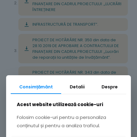
FINANȚARE DIN CADRUL PROIECTULUI: ,,LUCRĂRI
ÎNTREȚINERE
INFRASTRUCTURĂ DE TRANSPORT”.
PROIECT DE HOTĂRÂRE NR. 350 din data de
28.10.2019 DE APROBARE A CONTRACTULUI DE
FINANȚARE DIN CADRUL PROIECTULUI: ,,Lucrări
de reparații la unitățile de învățământ”.
PROIECT DE HOTĂRÂRE NR. 343 din data de
25.10.2019 pentru revocarea Hotărârii
Consiliului Local al Municipiului Buzău nr.
Consimțământ
Detalii
Despre
298/21 octombrie 2019 – privind aprobarea
constituirii unei societăți comerciale cu
răspundere limitată având ca asociați URBIS-
Acest website utilizează cookie-uri
SERV S.R.L. Buzău și TRANS BUS S.A. Buzău.
Folosim cookie-uri pentru a personaliza
PROIECT DE HOTĂRÂRE NR. 347 din data de
conținutul și pentru a analiza traficul.
25.10.2019 privind aprobarea constituirii unei
societăți comerciale cu răspundere limitată