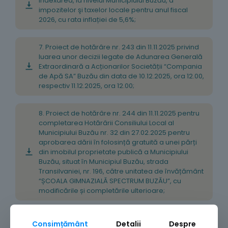
indexarea, la nivelul Municipiului Buzău, a
impozitelor şi taxelor locale pentru anul fiscal
2026, cu rata inflației de 5,6%;
7. Proiect de hotărâre nr. 243 din 11.11.2025 privind
luarea unor decizii legate de Adunarea Generală
Extraordinară a Acționarilor Societății “Compania
de Apă SA” Buzău din data de 10.12.2025, ora 12.00,
respectiv 11.12.2025, ora 12.00;
8. Proiect de hotărâre nr. 244 din 11.11.2025 pentru
completarea Hotărârii Consiliului Local al
Municipiului Buzău nr. 32 din 27.02.2025 pentru
aprobarea dării în folosință gratuită a unei părți
din imobilul proprietate publică a Municipiului
Buzău, situat în Municipiul Buzău, strada
Transilvaniei, nr. 196, către unitatea de învățământ
“ȘCOALA GIMNAZIALĂ SPECTRUM BUZĂU”, cu
modificările și completările ulterioare;
9. Proiect de hotărâre nr. 245 din 11.11.2025 privind
Consimțământ
Detalii
Despre
acordarea unui mandat special reprezentantului