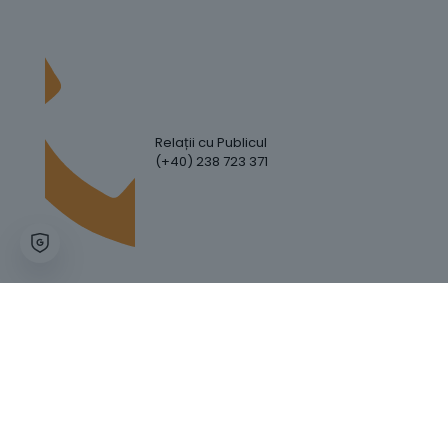
Relații cu Publicul
(+40) 238 723 371
Hartă Website
Trafic Website