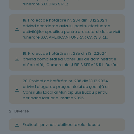
funerare S.C. DMS S.R.L.;
18. Proiect de hotărâre nr. 284 din 13.12.2024
privind acordarea avizului pentru efectuarea
activităților specifice pentru prestatorul de servicii
funerare S.C. AMERICAN FUNERAR CARS S.R.L.;
19. Proiect de hotărâre nr. 285 din 13.12.2024
privind completarea Consiliului de administraţie
al Societăţii Comerciale „URBIS SERV” S.R.L. Buzău;
20. Proiect de hotărâre nr. 286 din 13.12.2024
privind alegerea preşedintelui de şedinţă al
Consiliului Local al Municipiului Buzău pentru
perioada ianuarie-martie 2025;
21. Diverse
Explicații privind stabilirea taxelor locale