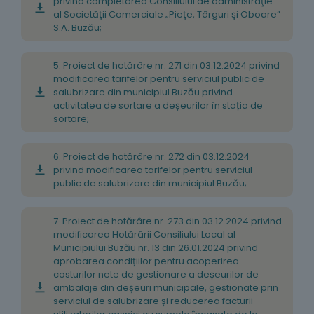
privind completarea Consiliului de administraţie
al Societăţii Comerciale „Pieţe, Târguri şi Oboare”
S.A. Buzău;
5. Proiect de hotărâre nr. 271 din 03.12.2024 privind
modificarea tarifelor pentru serviciul public de
salubrizare din municipiul Buzău privind
activitatea de sortare a deșeurilor în stația de
sortare;
6. Proiect de hotărâre nr. 272 din 03.12.2024
privind modificarea tarifelor pentru serviciul
public de salubrizare din municipiul Buzău;
7. Proiect de hotărâre nr. 273 din 03.12.2024 privind
modificarea Hotărârii Consiliului Local al
Municipiului Buzău nr. 13 din 26.01.2024 privind
aprobarea condițiilor pentru acoperirea
costurilor nete de gestionare a deșeurilor de
ambalaje din deșeuri municipale, gestionate prin
serviciul de salubrizare și reducerea facturii