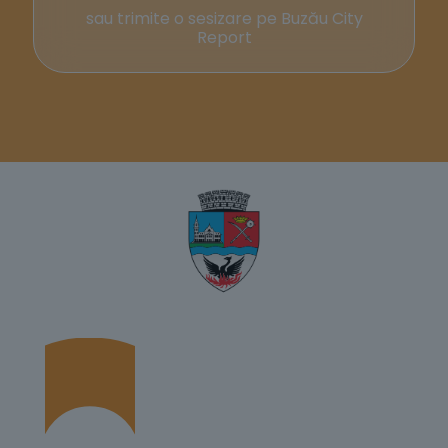
sau trimite o sesizare pe Buzău City
Report