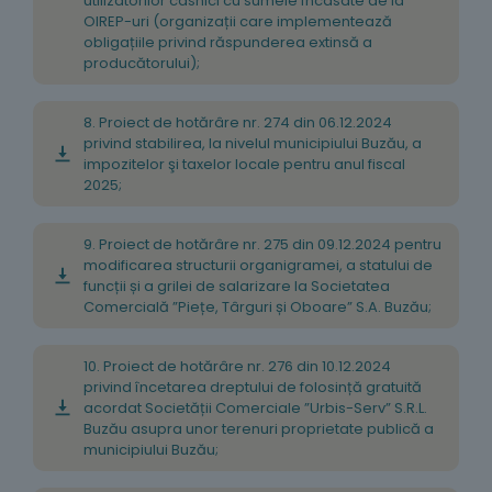
utilizatorilor casnici cu sumele încasate de la
OIREP-uri (organizații care implementează
obligațiile privind răspunderea extinsă a
producătorului);
8. Proiect de hotărâre nr. 274 din 06.12.2024
privind stabilirea, la nivelul municipiului Buzău, a
impozitelor şi taxelor locale pentru anul fiscal
2025;
9. Proiect de hotărâre nr. 275 din 09.12.2024 pentru
modificarea structurii organigramei, a statului de
funcții și a grilei de salarizare la Societatea
Comercială ”Piețe, Târguri și Oboare” S.A. Buzău;
10. Proiect de hotărâre nr. 276 din 10.12.2024
privind încetarea dreptului de folosință gratuită
acordat Societății Comerciale ”Urbis-Serv” S.R.L.
Buzău asupra unor terenuri proprietate publică a
municipiului Buzău;