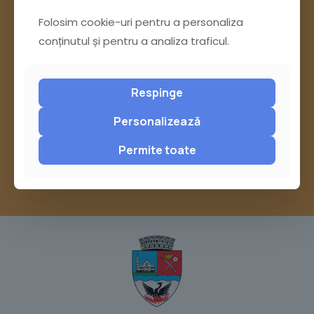
Folosim cookie-uri pentru a personaliza
Ai întrebări? Accesează
conținutul și pentru a analiza traficul.
Pagina Contact
Respinge
sau trimite o sesizare pe Buzău City
Personalizează
Report
Permite toate