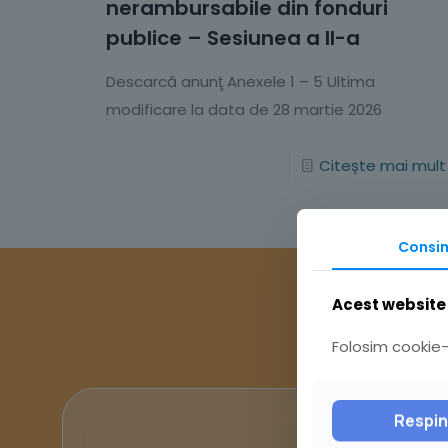
nerambursabile din fonduri
publice – Sesiunea a II-a
Descarcă anunţ Anexele 1 – 5 Ultima
modificare la data de 28 martie 2026
Citește mai mult
Consi
Acest website 
Folosim cookie-u
Respi