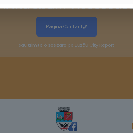
Ai întrebări? Acceseaz
Pagina Contact
sau trimite o sesizare pe Buzău City Report