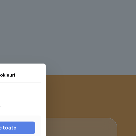
okieuri
.
e toate