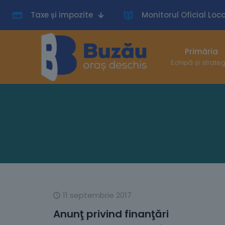
Taxe și impozite
Monitorul Oficial Loca
Primăria
Echipă și strate
11 septembrie 2017
Anunţ privind finanţări