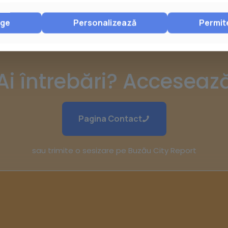
nge
Personalizează
Permit
Ai întrebări? Acceseaz
Pagina Contact
sau trimite o sesizare pe Buzău City Report