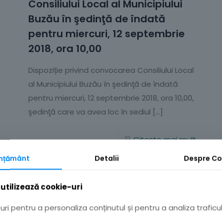
Consiliului Local al Municipiului
Buzău în şedinţă de îndată
pentru miercuri, 12 septembrie
2018, ora 10,00
Dispoziție privind convocarea Consiliului Local
al Municipiului Buzău în şedinţă de îndată
pentru miercuri, 12 septembrie 2018, ora 10,00,
şedinţă care va avea loc în sediul
[…]
Citește mai mult
mțământ
Detalii
Despre
Co
utilizează cookie-uri
ri pentru a personaliza conținutul și pentru a analiza traficul