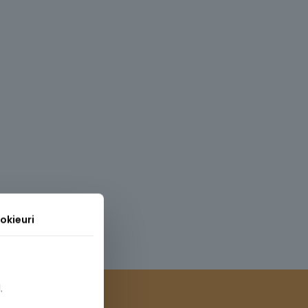
okieuri
.