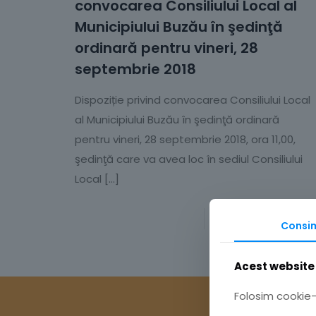
convocarea Consiliului Local al
Municipiului Buzău în şedinţă
ordinară pentru vineri, 28
septembrie 2018
Dispoziție privind convocarea Consiliului Local
al Municipiului Buzău în şedinţă ordinară
pentru vineri, 28 septembrie 2018, ora 11,00,
şedinţă care va avea loc în sediul Consiliului
Local
[…]
Citește mai mult
Consi
Acest website 
Folosim cookie-u