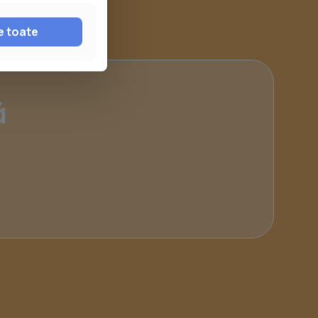
e toate
ă