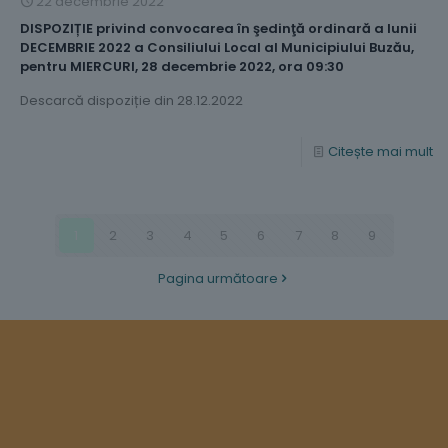
22 decembrie 2022
DISPOZIȚIE privind convocarea în şedinţă ordinară a lunii
DECEMBRIE 2022 a Consiliului Local al Municipiului Buzău,
pentru MIERCURI, 28 decembrie 2022, ora 09:30
Descarcă dispoziție din 28.12.2022
Citește mai mult
1
2
3
4
5
6
7
8
9
Pagina următoare