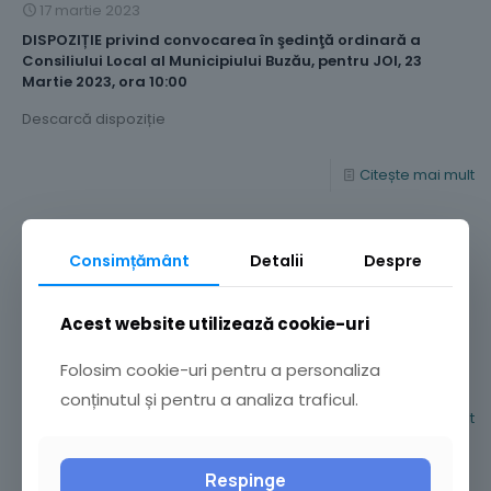
17 martie 2023
DISPOZIȚIE privind convocarea în şedinţă ordinară a
Consiliului Local al Municipiului Buzău, pentru JOI, 23
Martie 2023, ora 10:00
Descarcă dispoziție
Citește mai mult
17 februarie 2023
Consimțământ
Detalii
Despre
DISPOZIȚIE privind convocarea în şedinţă ordinară a
Consiliului Local al Municipiului Buzău, pentru JOI, 23
Acest website utilizează cookie-uri
Februarie 2023, ora 10:00
Descarcă dispoziție
Folosim cookie-uri pentru a personaliza
conținutul și pentru a analiza traficul.
Citește mai mult
Respinge