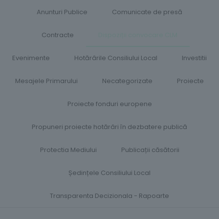
Anunturi Publice
Comunicate de presă
Contracte
Dispoziții convocare CLM
Evenimente
Hotărârile Consiliului Local​
Investitii
Mesajele Primarului
Necategorizate
Proiecte
Proiecte fonduri europene
Propuneri proiecte hotărâri în dezbatere publică
Protectia Mediului
Publicații căsătorii
Ședințele Consiliului Local
Transparenta Decizionala - Rapoarte