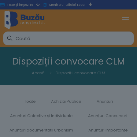
Taxe și impozite
Monitorul Oficial Local
Dispoziții convocare CLM
Acasă
Dispoziții convocare CLM
Toate
Achizitii Publice
Anunturi
Anunturi Colective și Individuale
Anunțuri Concursuri
Anunturi documentatii urbanism
Anunturi Importante