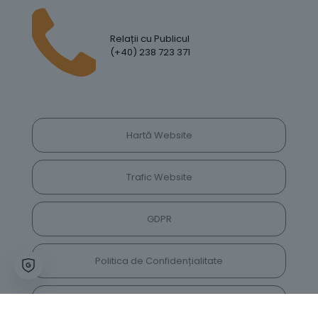
Relații cu Publicul
(+40) 238 723 371
Hartă Website
Trafic Website
GDPR
Politica de Confidențialitate
Vrei să lași feedback despre site? Părerea ta ne
va ajuta să îl îmbunătățim constant!