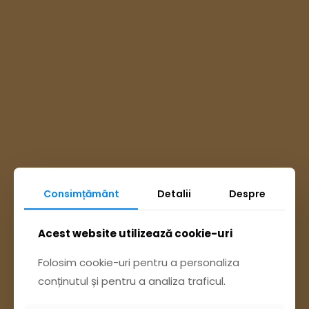
Consimțământ
Detalii
Despre
Ai întrebări? Accesează
Acest website utilizează cookie-uri
Pagina Contact
Folosim cookie-uri pentru a personaliza
conținutul și pentru a analiza traficul.
sau trimite o sesizare pe Buzău City
Report