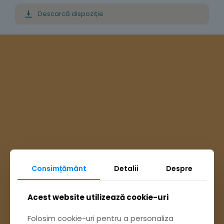
Descarcă dispoziție
Consimțământ
Detalii
Despre
Acest website utilizează cookie-uri
Ai întrebări? Accesează
Folosim cookie-uri pentru a personaliza