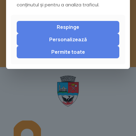
conținutul și pentru a analiza traficul.
Pagina Contact
sau trimite o sesizare pe Buzău City
Respinge
Report
Personalizează
Permite toate