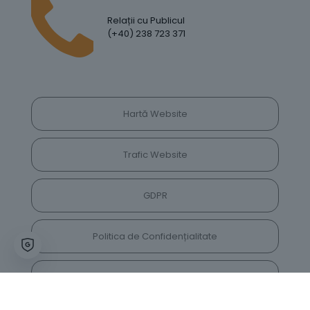
Relații cu Publicul
(+40) 238 723 371
Hartă Website
Trafic Website
GDPR
Politica de Confidențialitate
Vrei să lași feedback despre site? Părerea ta ne
va ajuta să îl îmbunătățim constant!