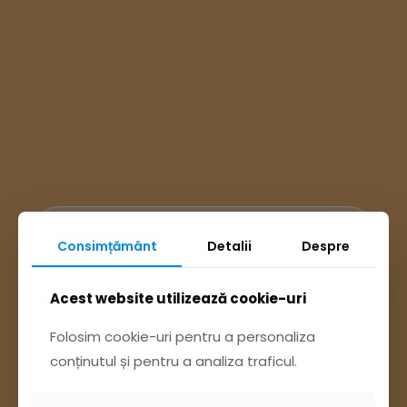
Ai întrebări? Accesează
Consimțământ
Detalii
Despre
Acest website utilizează cookie-uri
Pagina Contact
Folosim cookie-uri pentru a personaliza
sau trimite o sesizare pe Buzău City
conținutul și pentru a analiza traficul.
Report