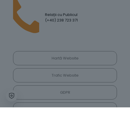
Relații cu Publicul
(+40) 238 723 371
Hartă Website
Trafic Website
GDPR
Politica de Confidențialitate
Vrei să lași feedback despre site? Părerea ta ne