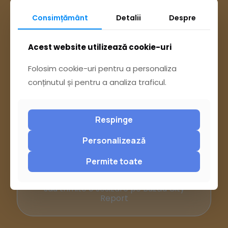
Consimțământ
Detalii
Despre
Acest website utilizează cookie-uri
Folosim cookie-uri pentru a personaliza
conținutul și pentru a analiza traficul.
Respinge
Ai întrebări? Accesează
Personalizează
Pagina Contact
Permite toate
sau trimite o sesizare pe Buzău City
Report