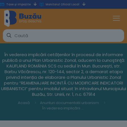
Taxe și impozite
Monitorul Oficial Local
În vederea implicării cetățenilor în procesul de informare
publică a unui Plan Urbanistic Zonal, aducem la cunoştinţă:
KAUFLAND ROMÂNIA SCS cu sediul în Mun. București, str.
Barbu Văcărescu, nr. 120-144, sector 2, a demarat etapa
privind intenția de elaborare a Planului Urbanistic Zonal
pentru “REAMENAJARE INCINTĂ CU MODIFICARE INDICATORI
URBANISTICI” pentru imobilul situat în intravilanul Municipiului
Buzău, Str. Unirii, nr. 1, n.c. 67914
Acasă
Anunturi documentatii urbanism
În vederea implicării cetățenilor în procesul de informare publică a unui Plan Urbanistic Zonal, aducem la cunoştinţă: KAUFLAND ROMÂNIA SCS cu sediul în Mun. București, str. Barbu Văcărescu, nr. 120-144, sector 2, a demarat etapa privind intenția de elaborare a Planului Urbanistic Zonal pentru “REAMENAJARE INCINTĂ CU MODIFICARE INDICATORI URBANISTICI” pentru imobilul situat în intravilanul Municipiului Buzău, Str. Unirii, nr. 1, n.c. 67914