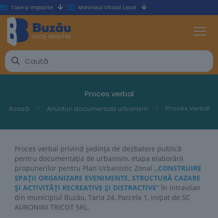
Taxe și impozite
Monitorul Oficial Local
Proces verbal
Proces verbal
Acasă
Anunturi documentatii urbanism
Proces verbal privind ședința de dezbatere publică
pentru documentația de urbanism, etapa elaborării
propunerilor pentru Plan Urbanistic Zonal
,,CONSTRUIRE
SPAȚII ORGANIZARE EVENIMENTE, STRUCTURĂ CAZARE
ȘI ACTIVITĂȚI RECREATIVE ȘI DISTRACTIVE”
în intravilan
din municipiul Buzău, Tarla 24, Parcela 1, inițiat de SC
AURONINI TRICOT SRL.