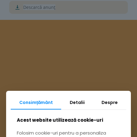
Descarcă anunț
Consimțământ
Detalii
Despre
Acest website utilizează cookie-uri
Ai întrebări? Accesează
Folosim cookie-uri pentru a personaliza