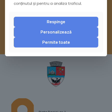
conținutul și pentru a analiza traficul.
Pagina Contact
sau trimite o sesizare pe Buzău City
Respinge
Report
Personalizează
Permite toate