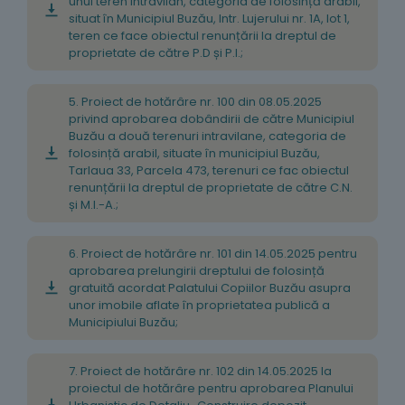
unui teren intravilan, categoria de folosință arabil,
situat în Municipiul Buzău, Intr. Lujerului nr. 1A, lot 1,
teren ce face obiectul renunțării la dreptul de
proprietate de către P.D și P.I.;
5. Proiect de hotărâre nr. 100 din 08.05.2025
privind aprobarea dobândirii de către Municipiul
Buzău a două terenuri intravilane, categoria de
folosință arabil, situate în municipiul Buzău,
Tarlaua 33, Parcela 473, terenuri ce fac obiectul
renunțării la dreptul de proprietate de către C.N.
și M.I.-A.;
6. Proiect de hotărâre nr. 101 din 14.05.2025 pentru
aprobarea prelungirii dreptului de folosință
gratuită acordat Palatului Copiilor Buzău asupra
unor imobile aflate în proprietatea publică a
Municipiului Buzău;
7. Proiect de hotărâre nr. 102 din 14.05.2025 la
proiectul de hotărâre pentru aprobarea Planului