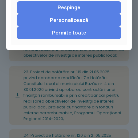
Regulamentului de Organizare și Funcționare al
Respinge
acestei comisii;
Personalizează
22. Proiect de hotărâre nr. 118 din 21.05.2025
privind aprobarea modificării 14 a Hotărârii
Permite toate
Consiliului Local al Municipiului Buzău nr. 3 din
30.01.2020 privind contractarea unei finanţări
rambursabile prin credit bancar pentru realizarea
obiectivelor de investiţii de interes public local;
23. Proiect de hotărâre nr. 119 din 21.05.2025
privind aprobarea modificării 7 a Hotărârii
Consiliului Local al municipiului Buzău nr. 4 din
30.01.2020 privind aprobarea contractării unei
finanţări rambursabile prin credit bancar pentru
realizarea obiectivelor de investiţii de interes
public local, proiecte cu finanțare din fonduri
externe nerambursabile, Programul Operațional
Regional 2014-2020;
24. Proiect de hotărâre nr. 120 din 21.05.2025