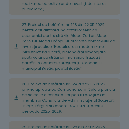
realizarea obiectivelor de investiţii de interes
public local;
27. Proiect de hotărâre nr. 123 din 22.05.2025
pentru actualizarea indicatorilor tehnico-
economici pentru străzile Aleea Zorilor, Aleea
Parcului, Aleea Crângului, aferente obiectivului de
investiții publice ”Reabilitare si modernizare
infrastructură rutieră, pietonală și amenajare
spații verzi pe străzi din municipiul Buzău și
parcări în Cartierele Broșteni și Dorobanți 1,
municipiul Buzău, județul Buzău”;
28. Proiect de hotărâre nr. 124 din 22.05.2025
privind aprobarea Componentei inițiale a planului
de selecție a candidaților pentru pozițiile de
membri ai Consiliului de Administrație al Societății
“Piețe, Târguri și Oboare” S.A. Buzău, pentru
perioada 2025-2029;
29. Proiect de hotărâre nr. 125 din 22.05.2025