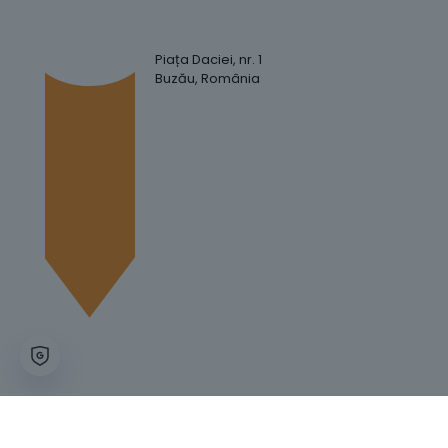
Piața Daciei, nr. 1
Buzău, România