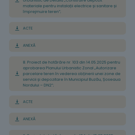
Urbanistic de Detaliu „Construire depozit
materiale pentru instalații electrice și sanitare și
împrejmuire teren”;
ACTE
ANEXĂ
8. Proiect de hotărâre nr. 103 din 14.05.2025 pentru
aprobarea Planului Urbanistic Zonal „Autorizare
parcelare teren în vederea obținerii unei zone de
servicii și depozitare în Municipiul Buzău, Șoseaua
Nordului – DN2“;
ACTE
ANEXĂ