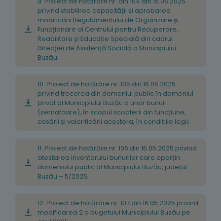
9. Proiect de hotărâre nr. din 104 din 15.05.2025
privind stabilirea capacității și aprobarea
modificării Regulamentului de Organizare și
Funcționare al Centrului pentru Recuperare,
Reabilitare și Educație Specială din cadrul
Direcției de Asistență Socială a Municipiului
Buzău;
10. Proiect de hotărâre nr. 105 din 16.05.2025
privind trecerea din domeniul public în domeniul
privat al Municipiului Buzău a unor bunuri
(semafoare), în scopul scoaterii din funcțiune,
casării și valorificării acestora, în condițiile legii;
11. Proiect de hotărâre nr. 106 din 16.05.2025 privind
atestarea inventarului bunurilor care aparțin
domeniului public al Municipiului Buzău, județul
Buzău – 5/2025;
12. Proiect de hotărâre nr. 107 din 16.05.2025 privind
modificarea 2 a bugetului Municipiului Buzău pe