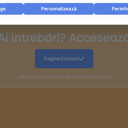
nge
Personalizează
Permit
Ai întrebări? Acceseaz
Pagina Contact
sau trimite o sesizare pe Buzău City Report