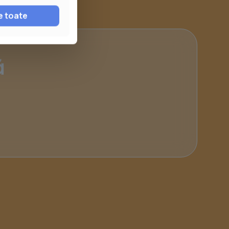
e toate
ă