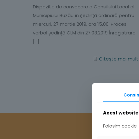
Dispoziție de convocare a Consiliului Local al
Municipiului Buzău în şedinţă ordinară pentru
miercuri, 27 martie 2019, ora 15,00. Proces
verbal ședință CLM din 27.03.2019 Înregistrare
[…]
Citește mai mult
Consi
Acest website 
Folosim cookie-u