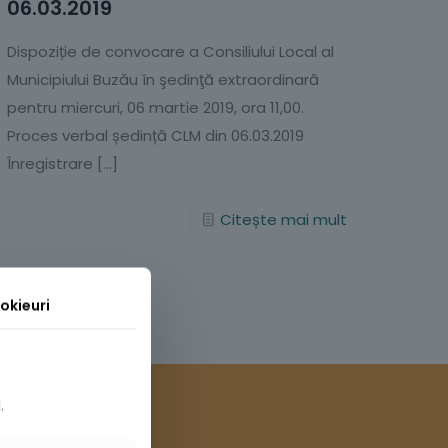
06.03.2019
Dispoziție de convocare a Consiliului Local al
Municipiului Buzău în şedinţă extraordinară
pentru miercuri, 06 martie 2019, ora 11,00.
Proces verbal ședință CLM din 06.03.2019
Înregistrare
[…]
Citește mai mult
okieuri
.