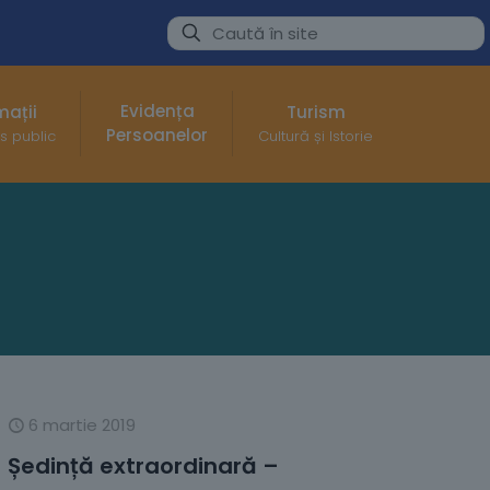
Evidența
mații
Turism
Persoanelor
s public
Cultură și Istorie
6 martie 2019
Ședință extraordinară –