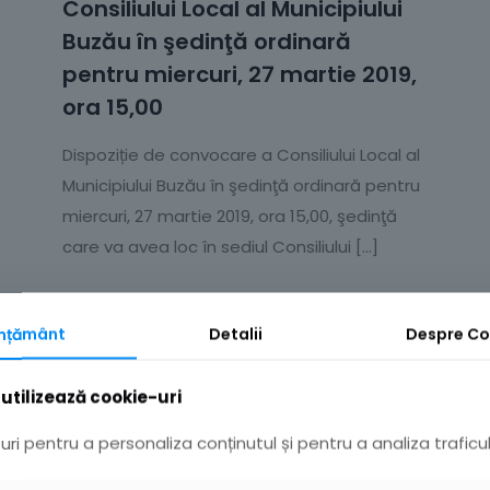
Consiliului Local al Municipiului
Buzău în şedinţă ordinară
pentru miercuri, 27 martie 2019,
ora 15,00
Dispoziție de convocare a Consiliului Local al
Municipiului Buzău în şedinţă ordinară pentru
miercuri, 27 martie 2019, ora 15,00, şedinţă
care va avea loc în sediul Consiliului
[…]
Citește mai mult
mțământ
Detalii
Despre
Co
utilizează cookie-uri
ri pentru a personaliza conținutul și pentru a analiza traficul