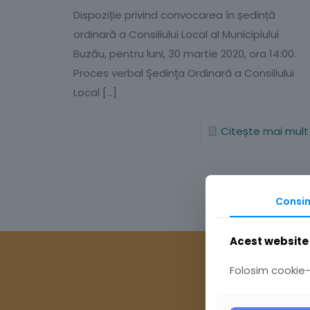
Dispoziție privind convocarea în ședință
ordinară a Consiliului Local al Municipiului
Buzău, pentru luni, 30 martie 2020, ora 14:00.
Proces verbal Şedinţa Ordinară a Consiliului
Local
[…]
Citește mai mult
Consi
Acest website 
Folosim cookie-u