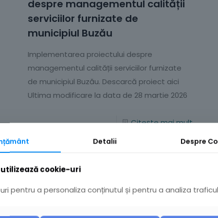
despre managementul calității
serviciilor furnizate de
municipiul Buzău
Implementarea proiectului despre
managementul calității serviciilor furnizate
de municipiul Buzău. Descarcă proiect aici
Ultima modificare la data de 28 martie 2026
Citește mai mult
mțământ
Detalii
Despre
Co
utilizează cookie-uri
ri pentru a personaliza conținutul și pentru a analiza traficul