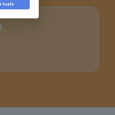
e toate
ă