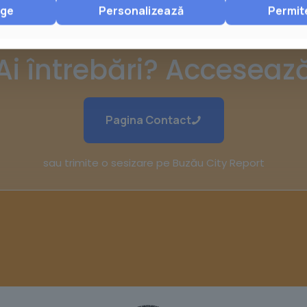
nge
Personalizează
Permit
Ai întrebări? Acceseaz
Pagina Contact
sau trimite o sesizare pe Buzău City Report