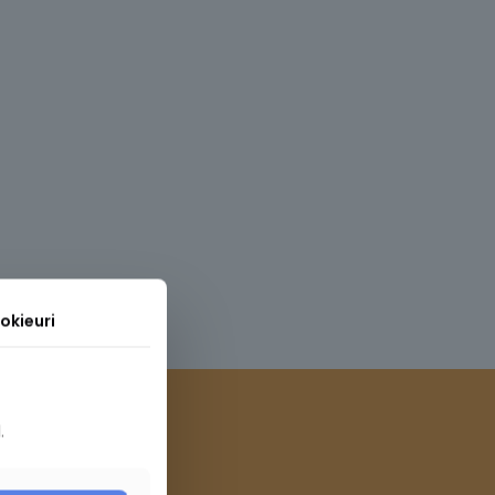
okieuri
.