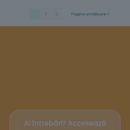
1
2
3
Pagina următoare
Ai întrebări? Accesează