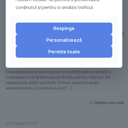
Dispoziție privind convocarea în ședință ordinară a Consiliului
conținutul și pentru a analiza traficul.
Local al Municipiului Buzău, pentru miercuri, 16 septembrie
2020, ora 10:00. Proces verbal Şedinţa ordinară a Consiliului
Local
[…]
Respinge
Citește mai mult
Personalizează
Permite toate
28 august 2020
Şedinţa extraordinară – 02.09.2020
Dispoziție privind convocarea în ședință extraordinară a
Consiliului Local al Municipiului Buzău, pentru miercuri, 02
septembrie 2020, ora 10:00. Proces verbal Şedinţa
extraordinară a Consiliului Local
[…]
Citește mai mult
12 august 2020