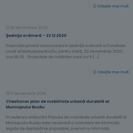
Citește mai mult
16 decembrie 2020
Şedinţa ordinară – 22.12.2020
Dispoziție privind convocarea în ședință ordinară a Consiliului
Local al Municipiului Buzău, pentru marți, 22 decembrie 2020,
ora 08:30. Proiectele de hotărâre care vor fi
[…]
Citește mai mult
2 decembrie 2020
Chestionar plan de mobilitate urbană durabilă al
Municipiului Buzău
În vederea elaborării Planului de mobilitate urbană durabilă al
Municipiului Buzău este necesară o colectare de informații
legate de deplasările populației, precum și informații