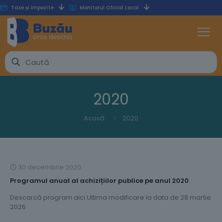
Taxe și impozite
Monitorul Oficial Local
2020
Acasă
2020
30 decembrie 2020
Programul anual al achizițiilor publice pe anul 2020
Descarcă program aici Ultima modificare la data de 28 martie
2026