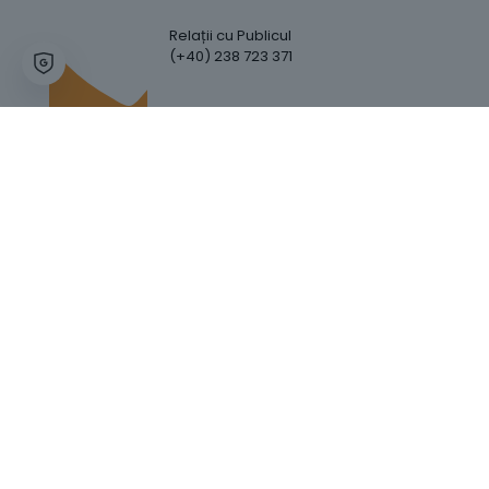
Relații cu Publicul
(+40) 238 723 371
Hartă Website
Trafic Website
GDPR
Politica de Confidențialitate