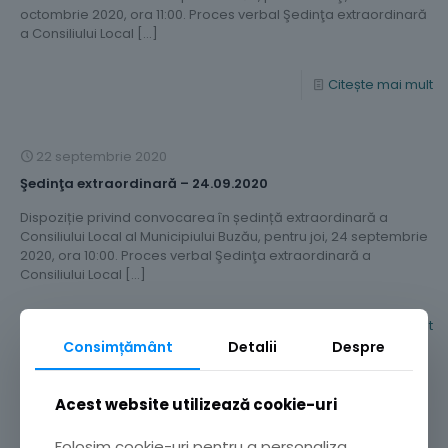
octombrie 2020, ora 11:00. Proces verbal Şedinţa extraordinară
a Consiliului Local
[…]
Citește mai mult
22 septembrie 2020
Şedinţa extraordinară – 24.09.2020
Dispoziție privind convocarea în ședință extraordinară a
Consiliului Local al Municipiului Buzău, pentru joi, 24 septembrie
2020, ora 10:00. Proces verbal Şedinţa extraordinară a
Consiliului Local
[…]
Citește mai mult
Consimțământ
Detalii
Despre
10 septembrie 2020
Acest website utilizează cookie-uri
Şedinţa ordinară – 16.09.2020
Folosim cookie-uri pentru a personaliza