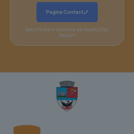
Pagina Contact
sau trimite o sesizare pe Buzău City
Report