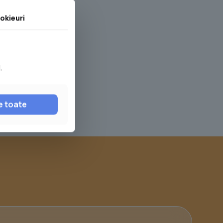
okieuri
.
e toate