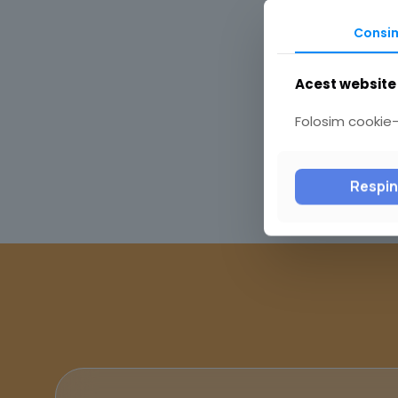
Consi
Acest website 
Folosim cookie-u
Respi