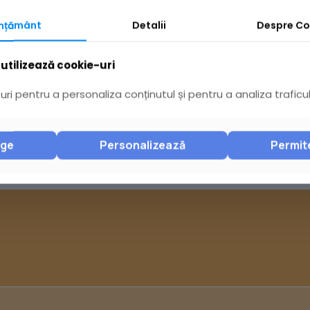
Răspuns nr. 185992/26.10.2023 Anunț public nr.
mțământ
Detalii
Despre
Co
186439/26.10.2023 Anunț public nr.
149164/04.09.2023 REGULAMENT MEMORIU
utilizează cookie-uri
GENERAL EE1 ECHIPARE EDILITARĂ – Model U1
PLAN DE ÎNCADRARE ÎN TERITORIU U2
[…]
ri pentru a personaliza conținutul și pentru a analiza traficul
Citește mai mult
nge
Personalizează
Permit