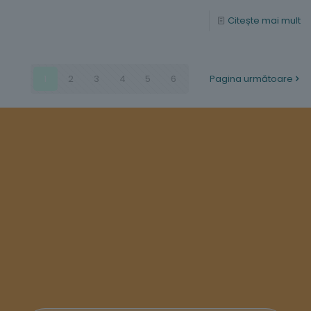
Citește mai mult
1
2
3
4
5
6
Pagina următoare