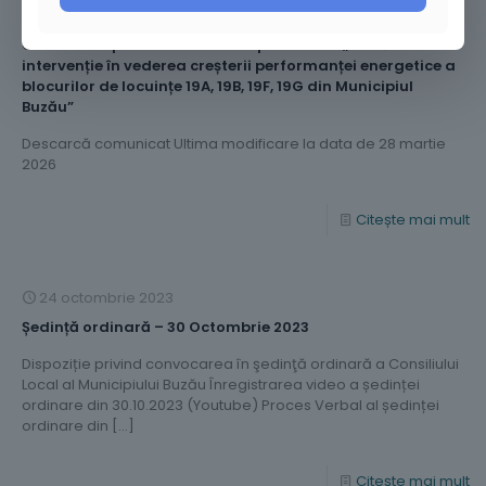
27 octombrie 2023
Comunicat privind finalizarea proiectului „Lucrări de
intervenție în vederea creșterii performanței energetice a
blocurilor de locuințe 19A, 19B, 19F, 19G din Municipiul
Buzău”
Descarcă comunicat Ultima modificare la data de 28 martie
2026
Citește mai mult
24 octombrie 2023
Ședință ordinară – 30 Octombrie 2023
Dispoziție privind convocarea în şedinţă ordinară a Consiliului
Local al Municipiului Buzău Înregistrarea video a ședinței
ordinare din 30.10.2023 (Youtube) Proces Verbal al ședinței
ordinare din
[…]
Citește mai mult