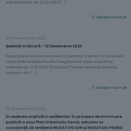
extraordinare din 22.12.2023
[…]
Citește mai mult
6 decembrie 2023
Ședință ordinară – 12 Decembrie 2023
Dispoziție privind convocarea în şedinţă ordinară a Consiliului
Local al Municipiului Buzău Înregistrarea video a ședinței
ordinare din 12.12.2023 (Youtube) Proces Verbal al ședinței
ordinare din
[…]
Citește mai mult
29 noiembrie 2023
În vederea implicării cetățenilor în procesul de informare
publică a unui Plan Urbanistic Zonal, aducem la
cunoștință că cetățenii MUSATOIU ION și MUSATOIU PAUNA