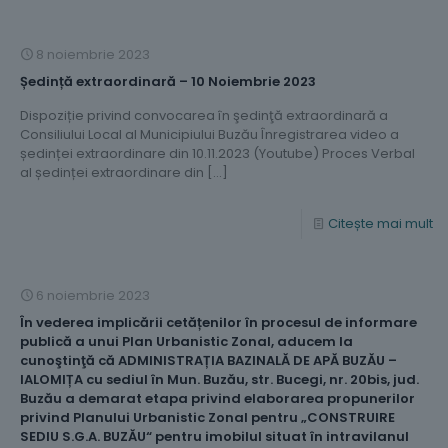
8 noiembrie 2023
Ședință extraordinară – 10 Noiembrie 2023
Dispoziție privind convocarea în şedinţă extraordinară a
Consiliului Local al Municipiului Buzău Înregistrarea video a
ședinței extraordinare din 10.11.2023 (Youtube) Proces Verbal
al ședinței extraordinare din
[…]
Citește mai mult
6 noiembrie 2023
În vederea implicării cetățenilor în procesul de informare
publică a unui Plan Urbanistic Zonal, aducem la
cunoştinţă că ADMINISTRAȚIA BAZINALĂ DE APĂ BUZĂU –
IALOMIȚA cu sediul în Mun. Buzău, str. Bucegi, nr. 20bis, jud.
Buzău a demarat etapa privind elaborarea propunerilor
privind Planului Urbanistic Zonal pentru „CONSTRUIRE
SEDIU S.G.A. BUZĂU“ pentru imobilul situat în intravilanul