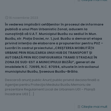
16 noiembrie 2023
În vederea implicării cetățenilor în procesul de informare
publică a unui Plan Urbanistic Zonal, aducem la
cunoștință că U.A.T. Municipiul Buzău cu sediul în Mun.
Buzău, str. Piața Daciei, nr. 1, jud. Buzău a demarat etapa
privind intenția de elaborare a propunerilor pentru PUZ –
Lucrări în cadrul proiectului „CREȘTEREA MOBILITĂȚII
URBANE PRIN REALIZAREA UNUI HUB DE TRANSPORT ȘI
AUTOBAZĂ PRIN RECONFIGURAREA TRAMEI STRADALE ÎN
ZONA DE SUD-EST A MUNICIPIULUI BUZĂU”, generat de
imobilele N.C. 72695, N.C. 67094, situate în intravilanul
municipiului Buzău, Șoseaua Buzău-Brăila.
Descarcă anunț public Anunț public privind decizia finală a
Agenţiei pentru Protecţia Mediului Buzău Memoriu de
prezentare Regulament Local de Urbanism U01 – Planșă
încadrare U02
[…]
Citește mai mult