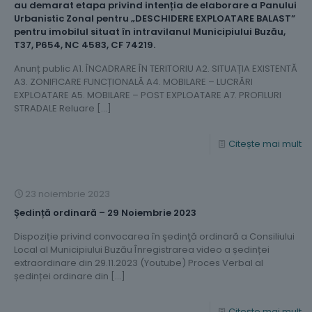
au demarat etapa privind intenția de elaborare a Panului
Urbanistic Zonal pentru „DESCHIDERE EXPLOATARE BALAST”
pentru imobilul situat în intravilanul Municipiului Buzău,
T37, P654, NC 4583, CF 74219.
Anunț public A1. ÎNCADRARE ÎN TERITORIU A2. SITUAȚIA EXISTENTĂ
A3. ZONIFICARE FUNCȚIONALĂ A4. MOBILARE – LUCRĂRI
EXPLOATARE A5. MOBILARE – POST EXPLOATARE A7. PROFILURI
STRADALE Reluare
[…]
Citește mai mult
23 noiembrie 2023
Ședință ordinară – 29 Noiembrie 2023
Dispoziție privind convocarea în şedinţă ordinară a Consiliului
Local al Municipiului Buzău Înregistrarea video a ședinței
extraordinare din 29.11.2023 (Youtube) Proces Verbal al
ședinței ordinare din
[…]
Citește mai mult