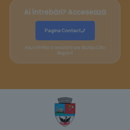
Ai întrebări? Accesează
Pagina Contact
sau trimite o sesizare pe Buzău City
Report