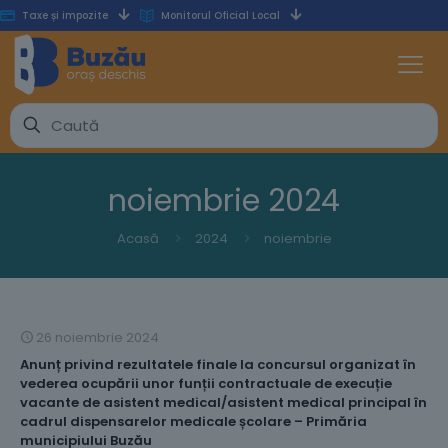
Taxe și impozite
Monitorul Oficial Local
noiembrie 2024
Acasă
2024
noiembrie
26 noiembrie 2024
Anunț privind rezultatele finale la concursul organizat în
vederea ocupării unor funții contractuale de execuție
vacante de asistent medical/asistent medical principal în
cadrul dispensarelor medicale școlare – Primăria
municipiului Buzău