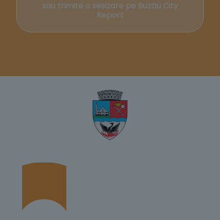
sau trimite o sesizare pe Buzău City
Report