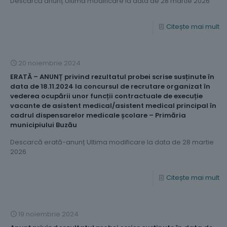
Descarcă anunț Ultima modificare la data de 28 martie 2026
Citește mai mult
20 noiembrie 2024
ERATĂ – ANUNȚ privind rezultatul probei scrise susținute în
data de 18.11.2024 la concursul de recrutare organizat în
vederea ocupării unor funcții contractuale de execuție
vacante de asistent medical/asistent medical principal în
cadrul dispensarelor medicale școlare – Primăria
municipiului Buzău
Descarcă erată-anunț Ultima modificare la data de 28 martie
2026
Citește mai mult
19 noiembrie 2024