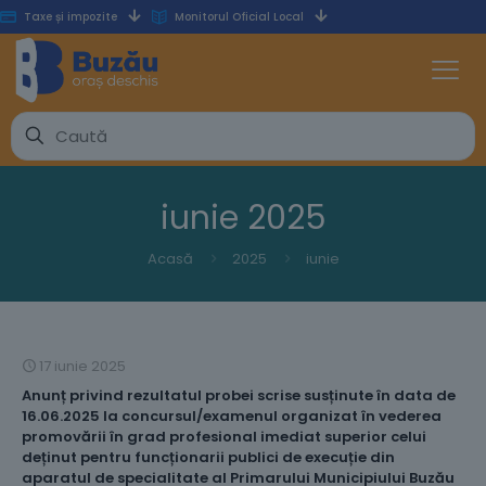
Taxe și impozite
Monitorul Oficial Local
iunie 2025
Acasă
2025
iunie
17 iunie 2025
Anunț privind rezultatul probei scrise susținute în data de
16.06.2025 la concursul/examenul organizat în vederea
promovării în grad profesional imediat superior celui
deținut pentru funcționarii publici de execuție din
aparatul de specialitate al Primarului Municipiului Buzău