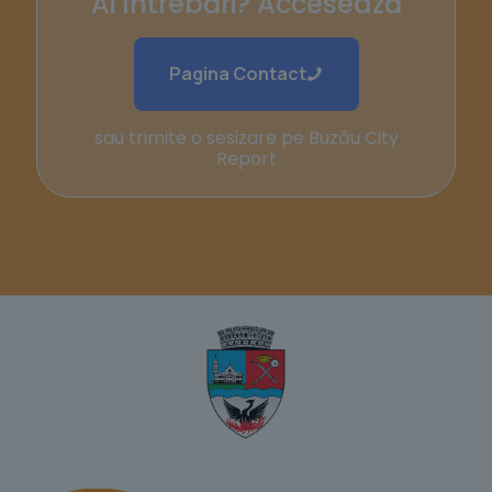
Ai întrebări? Accesează
Pagina Contact
sau trimite o sesizare pe Buzău City
Report