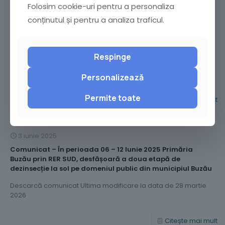
4 iunie 2025
Folosim cookie-uri pentru a personaliza
PROIECT DE HOTĂRÂRE nr. 130 din 04.06.2025 privind
conținutul și pentru a analiza traficul.
înființarea și organizarea serviciului de ecarisaj pentru
colectarea, transportul și neutralizarea cadavrelor de
animale de pe domeniul public din Municipiul Buzău.
Respinge
Descarcă anunț public PROIECT DE HOTĂRÂRE nr. 130 Ultima
modificare la data de 28 martie 2026
Personalizează
Permite toate
Citește mai mult
3 iunie 2025
Comunicat – În perioada 06 – 12 Iunie 2025 Primăria
Buzău prin RER SUD, desfășoară a doua etapă de
dezinsecție la sol pe domeniul public din municipiul Buzău
Descarcă comunicat Ultima modificare la data de 28 martie
2026
Citește mai mult