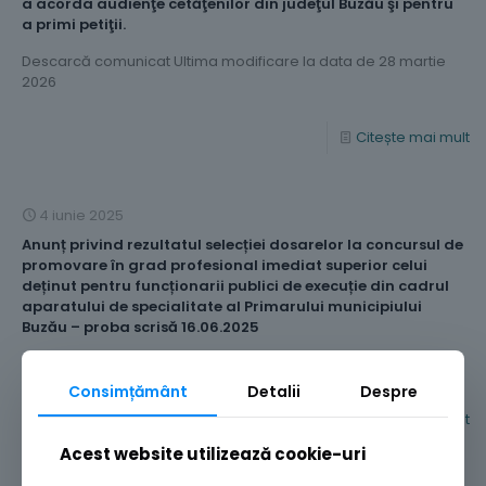
a acorda audienţe cetăţenilor din judeţul Buzău şi pentru
a primi petiţii.
Descarcă comunicat Ultima modificare la data de 28 martie
2026
Citește mai mult
4 iunie 2025
Anunț privind rezultatul selecției dosarelor la concursul de
promovare în grad profesional imediat superior celui
deținut pentru funcționarii publici de execuție din cadrul
aparatului de specialitate al Primarului municipiului
Buzău – proba scrisă 16.06.2025
Descarcă anunț Ultima modificare la data de 28 martie 2026
Consimțământ
Detalii
Despre
Citește mai mult
Acest website utilizează cookie-uri