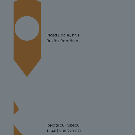
Piața Daciei, nr. 1
Buzău, România
Relații cu Publicul
(+40) 238 723 371