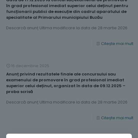
în grad profesional imediat superior celui deținut pentru
funcționarii publici de execuție din cadrul aparatului de
specialitate al Primarului municipiului Buzău
Descarcă anunț Ultima modificare la data de 28 martie 2026
Citește mai mult
16 decembrie 2025
Anunț privind rezultatele finale ale concursului sau
examenului de promovare în grad profesional imediat
superior celui deținut, organizat în data de 09.12.2025 –
proba scrisă
Descarcă anunț Ultima modificare la data de 28 martie 2026
Citește mai mult