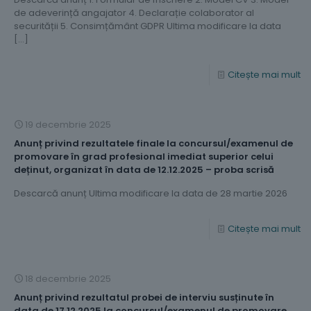
de adeverință angajator 4. Declarație colaborator al
securității 5. Consimțământ GDPR Ultima modificare la data
[…]
Citește mai mult
19 decembrie 2025
Anunț privind rezultatele finale la concursul/examenul de
promovare în grad profesional imediat superior celui
deținut, organizat în data de 12.12.2025 – proba scrisă
Descarcă anunț Ultima modificare la data de 28 martie 2026
Citește mai mult
18 decembrie 2025
Anunț privind rezultatul probei de interviu susținute în
data de 17.12.2025 la concursul/examenul de promovare