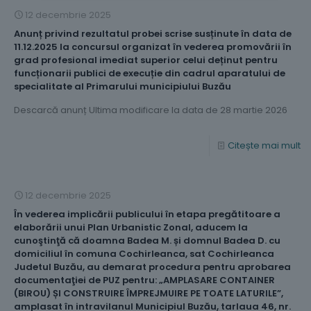
12 decembrie 2025
Anunț privind rezultatul probei scrise susținute în data de
11.12.2025 la concursul organizat în vederea promovării în
grad profesional imediat superior celui deținut pentru
funcționarii publici de execuție din cadrul aparatului de
specialitate al Primarului municipiului Buzău
Descarcă anunț Ultima modificare la data de 28 martie 2026
Citește mai mult
12 decembrie 2025
În vederea implicării publicului în etapa pregătitoare a
elaborării unui Plan Urbanistic Zonal, aducem la
cunoştinţă că doamna Badea M. și domnul Badea D. cu
domiciliul în comuna Cochirleanca, sat Cochirleanca
Judetul Buzău, au demarat procedura pentru aprobarea
documentaţiei de PUZ pentru: „AMPLASARE CONTAINER
(BIROU) ȘI CONSTRUIRE ÎMPREJMUIRE PE TOATE LATURILE”,
amplasat în intravilanul Municipiul Buzău, tarlaua 46, nr.