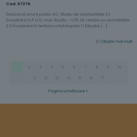
Cad. 67376.
Descarcă anunț public AO. Studiu de oportunitate 0.1
Încadrare în P.U.G. mun. Buzău – UTR 29, relația cu vecinătățile
0.2 Încadrare în teritoriu ortofotoplan 1.1 Situație
[…]
Citește mai mult
1
2
3
4
5
6
7
8
9
10
11
12
13
14
15
16
17
Pagina următoare