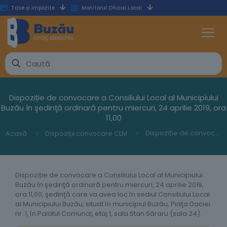
Taxe și impozite
Monitorul Oficial Local
Dispoziție de convocare a Consiliului Local al Municipiului
Buzău în şedinţă ordinară pentru miercuri, 24 aprilie 2019, ora
11,00
Dispoziție de convocare a Consiliului Local al Municipiului Buzău în şedinţă ordinară pentru miercuri, 24 aprilie 2019, ora 11,00
Acasă
Dispoziții convocare CLM
Dispoziție de convocare a Consiliului Local al Municipiului
Buzău în şedinţă ordinară pentru miercuri, 24 aprilie 2019,
ora 11,00, şedinţă care va avea loc în sediul Consiliului Local
al Municipiului Buzău, situat în municipiul Buzău, Piaţa Daciei
nr. 1, în Palatul Comunal, etaj 1, sala Stan Săraru (sala 24).