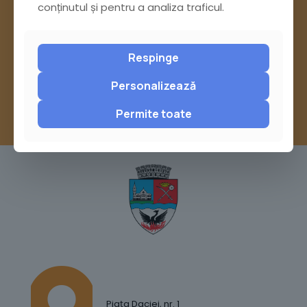
Pagina Contact
conținutul și pentru a analiza traficul.
sau trimite o sesizare pe Buzău City
Respinge
Report
Personalizează
Permite toate
Piața Daciei, nr. 1