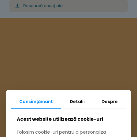
Descarcă anunț aici
Consimțământ
Detalii
Despre
Ai întrebări? Accesează
Acest website utilizează cookie-uri
Folosim cookie-uri pentru a personaliza