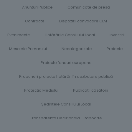
Anunturi Publice
Comunicate de presă
Contracte
Dispoziții convocare CLM
Evenimente
Hotărârile Consiliului Local​
Investitii
Mesajele Primarului
Necategorizate
Proiecte
Proiecte fonduri europene
Propuneri proiecte hotărâri în dezbatere publică
Protectia Mediului
Publicații căsătorii
Ședințele Consiliului Local
Transparenta Decizionala - Rapoarte