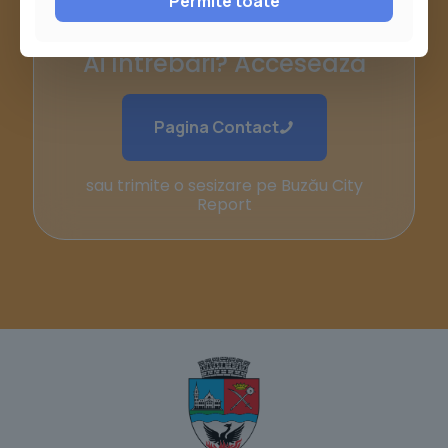
Permite toate
Ai întrebări? Accesează
Pagina Contact
sau trimite o sesizare pe Buzău City
Report