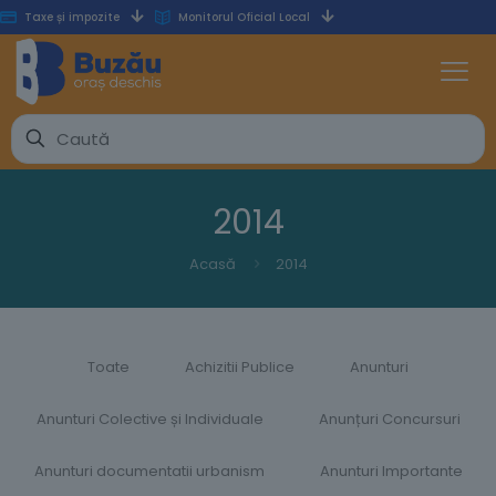
Taxe și impozite
Monitorul Oficial Local
2014
Acasă
2014
Toate
Achizitii Publice
Anunturi
Anunturi Colective și Individuale
Anunțuri Concursuri
Anunturi documentatii urbanism
Anunturi Importante