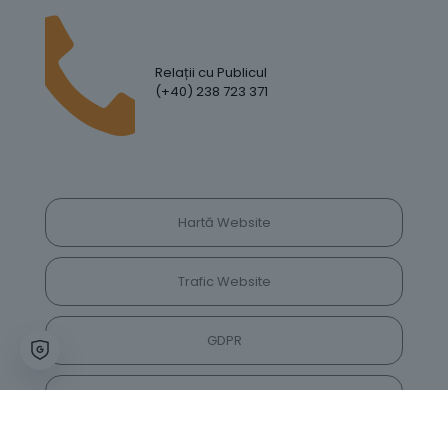
Relații cu Publicul
(+40) 238 723 371
Hartă Website
Trafic Website
GDPR
Politica de Confidențialitate