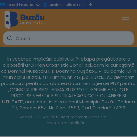
Taxe și impozite
Monitorul Oficial Local
În vederea implicării publicului în etapa pregătitoare a
elaborării unui Plan Urbanistic Zonal, aducem la cunoştinţă
că Domnul Mușătoiu I. și Doamna Mușătoiu P. cu domiciliul în
municipiul Buzău, str. Luminii, nr. 45, jud. Buzău, au demarat
procedura pentru aprobarea documentaţiei de PUZ pentru:
„CONSTRUIRE SEDIU FIRMA SI DEPOZIT LEGUME – FRUCTE,
PRODUSE VEGETALE SI UTILAJE AGRICOLE CU ANEXE SI
UTILITATI”, amplasat în intravilanul Municipiul Buzău, Tarlaua
37, Parcela 654, Nr. Cad. 4583, Cart.Funciară 74219
Acasă
Anunturi documentatii urbanism
În vederea implicării publicului în etapa pregătitoare a elaborării unui Plan Urbanistic Zonal, aducem la cunoştinţă că Domnul Mușătoiu I. și Doamna Mușătoiu P. cu domiciliul în municipiul Buzău, str. Luminii, nr. 45, jud. Buzău, au demarat procedura pentru aprobarea documentaţiei de PUZ pentru: „CONSTRUIRE SEDIU FIRMA SI DEPOZIT LEGUME – FRUCTE, PRODUSE VEGETALE SI UTILAJE AGRICOLE CU ANEXE SI UTILITATI”, amplasat în intravilanul Municipiul Buzău, Tarlaua 37, Parcela 654, Nr. Cad. 4583, Cart.Funciară 74219