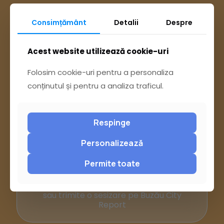
Consimțământ
Detalii
Despre
Acest website utilizează cookie-uri
Folosim cookie-uri pentru a personaliza
conținutul și pentru a analiza traficul.
Respinge
Ai întrebări? Accesează
Personalizează
Permite toate
Pagina Contact
sau trimite o sesizare pe Buzău City
Report