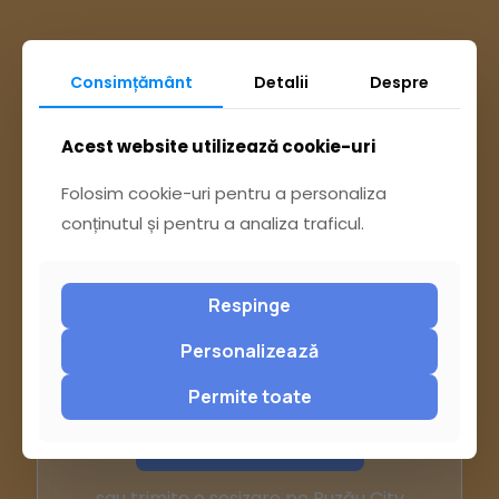
Consimțământ
Detalii
Despre
Acest website utilizează cookie-uri
Folosim cookie-uri pentru a personaliza
conținutul și pentru a analiza traficul.
Respinge
Personalizează
Ai întrebări? Accesează
Permite toate
Pagina Contact
sau trimite o sesizare pe Buzău City