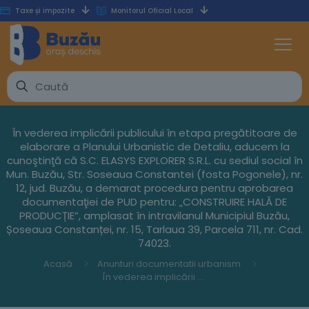
Taxe și impozite
Monitorul Oficial Local
În vederea implicării publicului în etapa pregătitoare de
elaborare a Planului Urbanistic de Detaliu, aducem la
cunoştinţă că S.C. ELASYS EXPLORER S.R.L. cu sediul social în
Mun. Buzău, Str. Soseaua Constantei (fosta Pogonele), nr.
12, jud. Buzău, a demarat procedura pentru aprobarea
documentaţiei de PUD pentru: „CONSTRUIRE HALĂ DE
PRODUCȚIE”, amplasat în intravilanul Municipiul Buzău,
Șoseaua Constanței, nr. 15, Tarlaua 39, Parcela 711, nr. Cad.
74023.
Acasă
Anunturi documentatii urbanism
În vederea implicării publicului în etapa pregătitoare de elaborare a Planului Urbanistic de Detaliu, aducem la cunoştinţă că S.C. ELASYS EXPLORER S.R.L. cu sediul social în Mun. Buzău, Str. Soseaua Constantei (fosta Pogonele), nr. 12, jud. Buzău, a demarat procedura pentru aprobarea documentaţiei de PUD pentru: „CONSTRUIRE HALĂ DE PRODUCȚIE”, amplasat în intravilanul Municipiul Buzău, Șoseaua Constanței, nr. 15, Tarlaua 39, Parcela 711, nr. Cad. 74023.