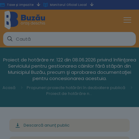
Taxe și impozite
Monitorul Oficial Local
Proiect de hotărâre nr. 122 din 08.06.2026 privind înfiinţarea
Serviciului pentru gestionarea câinilor fără stăpân din
Municipiul Buzău, precum şi aprobarea documentaţiei
pentru concesionarea acestuia.
Acasă
Propuneri proiecte hotărâri în dezbatere publică
Proiect de hotărâre nr. 122 din 08.06.2026 privind înfiinţarea Serviciului pentru gestionarea câinilor fără stăpân din Municipiul Buzău, precum şi aprobarea documentaţiei pentru concesionarea acestuia.
Descarcă anunț public