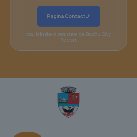
Pagina Contact
sau trimite o sesizare pe Buzău City
Report