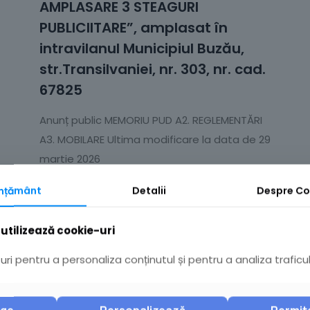
AMPLASARE 3 STEAGURI
PUBLICIITARE”, amplasat în
intravilanul Municipiul Buzău,
str.Transilvaniei, nr. 303, nr. cad.
67825
Anunț public MEMORIU PUD A2. REGLEMENTĂRI
A3. MOBILARE Ultima modificare la data de 29
martie 2026
mțământ
Detalii
Despre
Co
Citește mai mult
utilizează cookie-uri
ri pentru a personaliza conținutul și pentru a analiza traficul