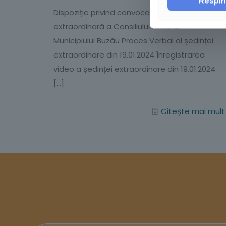
Respi
Dispoziție privind convocarea în şedinţă
extraordinară a Consiliului Local al
Municipiului Buzău Proces Verbal al ședinței
extraordinare din 19.01.2024 Înregistrarea
video a ședinței extraordinare din 19.01.2024
[…]
Citește mai mult