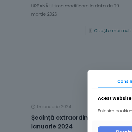
URBANĂ Ultima modificare la data de 29
martie 2026
Citește mai mult
Consi
Acest website 
15 ianuarie 2024
Folosim cookie-u
Ședință extraordinară – 19
Ianuarie 2024