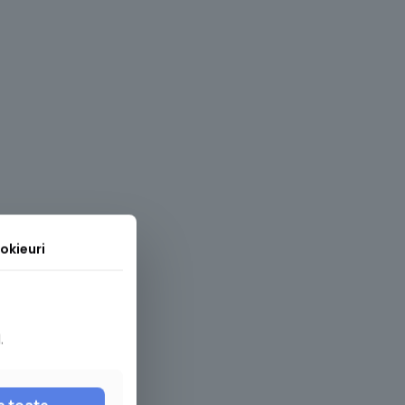
okieuri
.