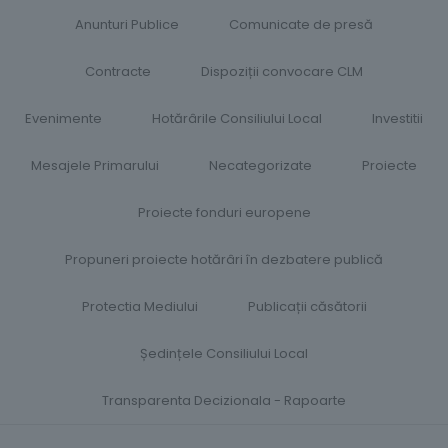
Anunturi Publice
Comunicate de presă
Contracte
Dispoziții convocare CLM
Evenimente
Hotărârile Consiliului Local​
Investitii
Mesajele Primarului
Necategorizate
Proiecte
Proiecte fonduri europene
Propuneri proiecte hotărâri în dezbatere publică
Protectia Mediului
Publicații căsătorii
Ședințele Consiliului Local
Transparenta Decizionala - Rapoarte