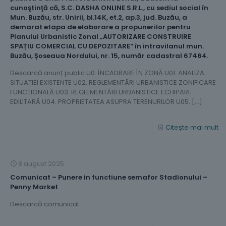
cunoştinţă că, S.C. DASHA ONLINE S.R.L., cu sediul social în
Mun. Buzău, str. Unirii, bl.14K, et.2, ap.3, jud. Buzău, a
demarat etapa de elaborare a propunerilor pentru
Planului Urbanistic Zonal „AUTORIZARE CONSTRUIRE
SPAȚIU COMERCIAL CU DEPOZITARE“ în intravilanul mun.
Buzău, Șoseaua Nordului, nr. 15, număr cadastral 67464.
Descarcă anunț public U0. ÎNCADRARE ÎN ZONĂ U01. ANALIZA
SITUAȚIEI EXISTENTE U02. REGLEMENTĂRI URBANISTICE ZONIFICARE
FUNCȚIONALĂ U03. REGLEMENTĂRI URBANISTICE ECHIPARE
EDILITARĂ U04. PROPRIETATEA ASUPRA TERENURILOR U05.
[…]
Citește mai mult
8 august 2025
Comunicat – Punere in functiune semafor Stadionului –
Penny Market
Descarcă comunicat