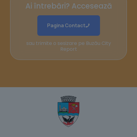
Ai întrebări? Accesează
Pagina Contact
sau trimite o sesizare pe Buzău City
Report