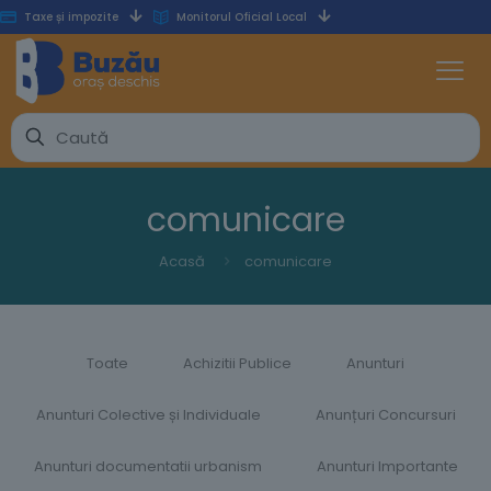
Taxe și impozite
Monitorul Oficial Local
comunicare
Acasă
comunicare
Toate
Achizitii Publice
Anunturi
Anunturi Colective și Individuale
Anunțuri Concursuri
Anunturi documentatii urbanism
Anunturi Importante