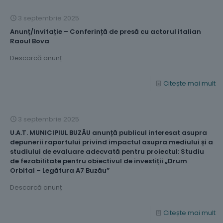
3 septembrie 2025
Anunț/Invitație – Conferință de presă cu actorul italian
Raoul Bova
Descarcă anunț
Citește mai mult
3 septembrie 2025
U.A.T. MUNICIPIUL BUZĂU anunță publicul interesat asupra
depunerii raportului privind impactul asupra mediului și a
studiului de evaluare adecvată pentru proiectul: Studiu
de fezabilitate pentru obiectivul de investiții „Drum
Orbital – Legătura A7 Buzău”
Descarcă anunț
Citește mai mult