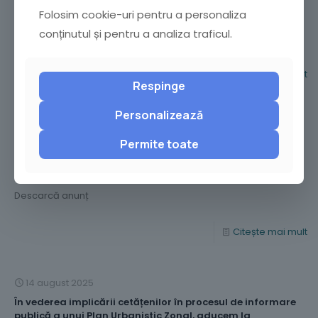
Comunicat privind impunerea unor restricții de circulație
Folosim cookie-uri pentru a personaliza
pe Bulevardul Nicolae Bălcescu
conținutul și pentru a analiza traficul.
Descarcă comunicat
Citește mai mult
Respinge
Personalizează
19 august 2025
Permite toate
Anunț privind hotărârile cu caracter normativ adoptate
în ședința ordinară din 31.07.2025 a Consiliului Local al
Municipiului Buzău
Descarcă anunț
Citește mai mult
14 august 2025
În vederea implicării cetățenilor în procesul de informare
publică a unui Plan Urbanistic Zonal, aducem la