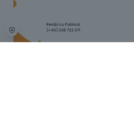
Relații cu Publicul
(+40) 238 723 371
Hartă Website
Trafic Website
GDPR