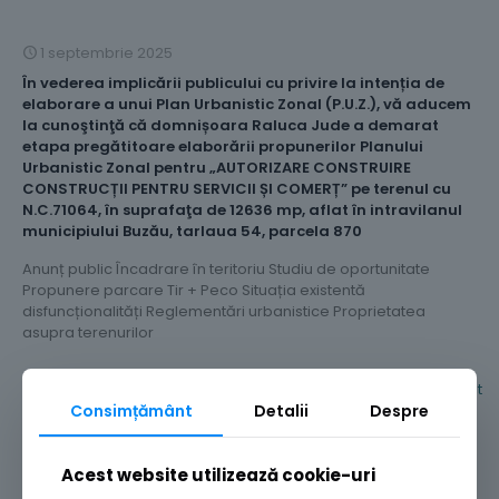
1 septembrie 2025
În vederea implicării publicului cu privire la intenția de
elaborare a unui Plan Urbanistic Zonal (P.U.Z.), vă aducem
la cunoştinţă că domnișoara Raluca Jude a demarat
etapa pregătitoare elaborării propunerilor Planului
Urbanistic Zonal pentru „AUTORIZARE CONSTRUIRE
CONSTRUCȚII PENTRU SERVICII ȘI COMERȚ” pe terenul cu
N.C.71064, în suprafaţa de 12636 mp, aflat în intravilanul
municipiului Buzău, tarlaua 54, parcela 870
Anunț public Încadrare în teritoriu Studiu de oportunitate
Propunere parcare Tir + Peco Situația existentă
disfuncționalități Reglementări urbanistice Proprietatea
asupra terenurilor
Citește mai mult
Consimțământ
Detalii
Despre
22 august 2025
Acest website utilizează cookie-uri