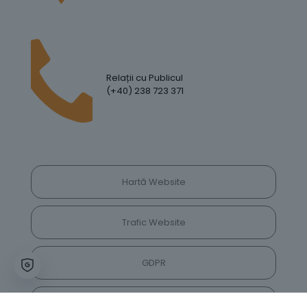
Relații cu Publicul
(+40) 238 723 371
Hartă Website
Trafic Website
GDPR
Politica de Confidențialitate