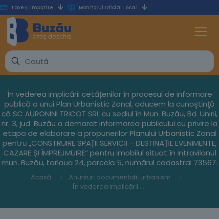
Taxe și impozite
Monitorul Oficial Local
În vederea implicării cetățenilor în procesul de informare
publică a unui Plan Urbanistic Zonal, aducem la cunoştinţă
că SC AURONINI TRICOT SRL cu sediul în Mun. Buzău, Bd. Unirii,
nr. 3, jud. Buzău a demarat informarea publicului cu privire la
etapa de elaborare a propunerilor Planului Urbanistic Zonal
pentru „CONSTRUIRE SPAȚII SERVICII – DESTINAȚIE EVENIMENTE,
CAZARE ȘI ÎMPREJMUIRE“ pentru imobilul situat în intravilanul
mun. Buzău, tarlaua 24, parcela 5, numărul cadastral 73567.
Acasă
Anunturi documentatii urbanism
În vederea implicării cetățenilor în procesul de informare publică a unui Plan Urbanistic Zonal, aducem la cunoştinţă că SC AURONINI TRICOT SRL cu sediul în Mun. Buzău, Bd. Unirii, nr. 3, jud. Buzău a demarat informarea publicului cu privire la etapa de elaborare a propunerilor Planului Urbanistic Zonal pentru „CONSTRUIRE SPAȚII SERVICII – DESTINAȚIE EVENIMENTE, CAZARE ȘI ÎMPREJMUIRE“ pentru imobilul situat în intravilanul mun. Buzău, tarlaua 24, parcela 5, numărul cadastral 73567.