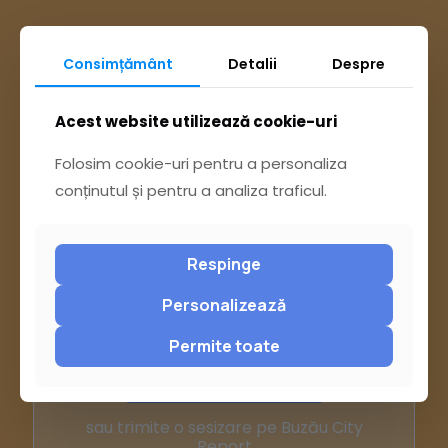
Consimțământ
Detalii
Despre
Acest website utilizează cookie-uri
Folosim cookie-uri pentru a personaliza
conținutul și pentru a analiza traficul.
Respinge
Ai întrebări? Accesează
Personalizează
Permite toate
Pagina Contact
sau trimite o sesizare pe Buzău City
Report