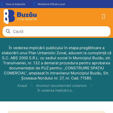
Taxe și impozite
Monitorul Oficial Local
În vederea implicării publicului în etapa pregătitoare a
elaborării unui Plan Urbanistic Zonal, aducem la cunoştinţă că
S.C. ABS 2000 S.R.L. cu sediul social în Municipiul Buzău, str.
Transilvaniei, nr. 132 a demarat procedura pentru aprobarea
documentaţiei de PUZ pentru: „CONSTRUIRE SPAȚIU
COMERCIAL”, amplasat în intravilanul Municipiul Buzău, Str.
Șoseaua Nordului nr. 27, nr. Cad. 71580.
Acasă
Anunturi documentatii urbanism
În vederea implicării publicului în etapa pregătitoare a elaborării unui Plan Urbanistic Zonal, aducem la cunoştinţă că S.C. ABS 2000 S.R.L. cu sediul social în Municipiul Buzău, str. Transilvaniei, nr. 132 a demarat procedura pentru aprobarea documentaţiei de PUZ pentru: „CONSTRUIRE SPAȚIU COMERCIAL”, amplasat în intravilanul Municipiul Buzău, Str. Șoseaua Nordului nr. 27, nr. Cad. 71580.